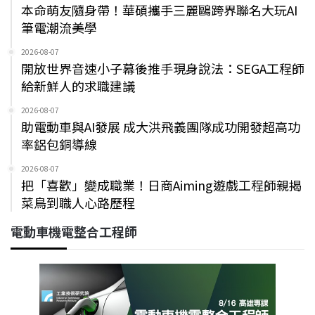
本命萌友隨身帶！華碩攜手三麗鷗跨界聯名大玩AI
筆電潮流美學
2026-08-07
開放世界音速小子幕後推手現身說法：SEGA工程師
給新鮮人的求職建議
2026-08-07
助電動車與AI發展 成大洪飛義團隊成功開發超高功
率鋁包銅導線
2026-08-07
把「喜歡」變成職業！日商Aiming遊戲工程師親揭
菜鳥到職人心路歷程
電動車機電整合工程師