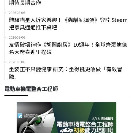
期待長期合作
2026-08-06
體驗喵星人拆家樂趣！《貓貓亂搗蛋》登陸 Steam
把家具通通推下桌吧
2026-08-06
友情破壞神作《胡鬧廚房》10週年！全球齊聚逾億
名大廚喜迎里程碑
2026-08-06
坐姿正不只變健康 研究：坐得挺更敢做「有效冒
險」
電動車機電整合工程師