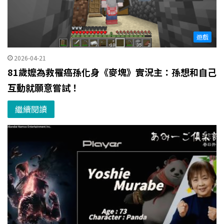
遊戲
2026-04-21
81歲嬤為救罹癌孫化身《麥塊》實況主：孫想和自己
互動就願意嘗試！
繼續閱讀