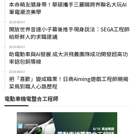
本命萌友隨身帶！華碩攜手三麗鷗跨界聯名大玩AI
筆電潮流美學
2026-08-07
開放世界音速小子幕後推手現身說法：SEGA工程師
給新鮮人的求職建議
2026-08-07
助電動車與AI發展 成大洪飛義團隊成功開發超高功
率鋁包銅導線
2026-08-07
把「喜歡」變成職業！日商Aiming遊戲工程師親揭
菜鳥到職人心路歷程
電動車機電整合工程師