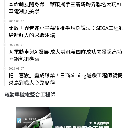
本命萌友隨身帶！華碩攜手三麗鷗跨界聯名大玩AI
筆電潮流美學
2026-08-07
開放世界音速小子幕後推手現身說法：SEGA工程師
給新鮮人的求職建議
2026-08-07
助電動車與AI發展 成大洪飛義團隊成功開發超高功
率鋁包銅導線
2026-08-07
把「喜歡」變成職業！日商Aiming遊戲工程師親揭
菜鳥到職人心路歷程
電動車機電整合工程師