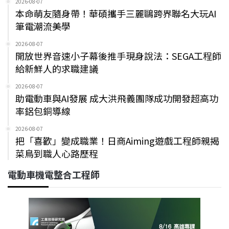
2026-08-07
本命萌友隨身帶！華碩攜手三麗鷗跨界聯名大玩AI
筆電潮流美學
2026-08-07
開放世界音速小子幕後推手現身說法：SEGA工程師
給新鮮人的求職建議
2026-08-07
助電動車與AI發展 成大洪飛義團隊成功開發超高功
率鋁包銅導線
2026-08-07
把「喜歡」變成職業！日商Aiming遊戲工程師親揭
菜鳥到職人心路歷程
電動車機電整合工程師