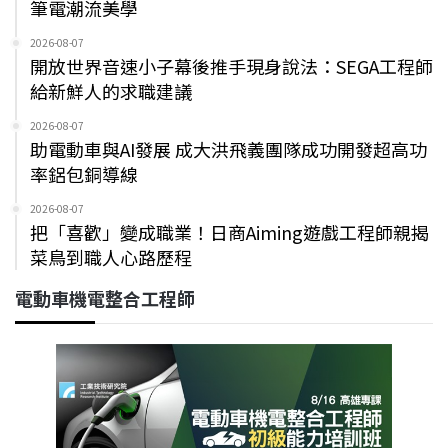
筆電潮流美學
2026-08-07
開放世界音速小子幕後推手現身說法：SEGA工程師
給新鮮人的求職建議
2026-08-07
助電動車與AI發展 成大洪飛義團隊成功開發超高功
率鋁包銅導線
2026-08-07
把「喜歡」變成職業！日商Aiming遊戲工程師親揭
菜鳥到職人心路歷程
電動車機電整合工程師