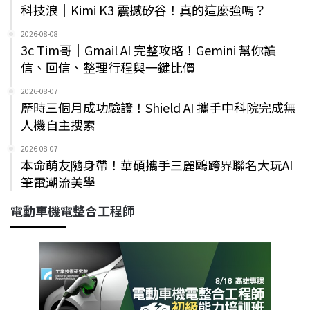
科技浪｜Kimi K3 震撼矽谷！真的這麼強嗎？
2026-08-08
3c Tim哥｜Gmail AI 完整攻略！Gemini 幫你讀
信、回信、整理行程與一鍵比價
2026-08-07
歷時三個月成功驗證！Shield AI 攜手中科院完成無
人機自主搜索
2026-08-07
本命萌友隨身帶！華碩攜手三麗鷗跨界聯名大玩AI
筆電潮流美學
電動車機電整合工程師