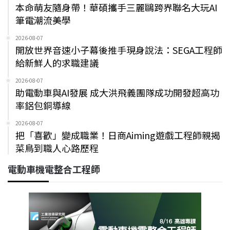
本命萌友隨身帶！華碩攜手三麗鷗跨界聯名大玩AI
筆電潮流美學
2026-08-07
開放世界音速小子幕後推手現身說法：SEGA工程師
給新鮮人的求職建議
2026-08-07
助電動車與AI發展 成大洪飛義團隊成功開發超高功
率鋁包銅導線
2026-08-07
把「喜歡」變成職業！日商Aiming遊戲工程師親揭
菜鳥到職人心路歷程
電動車機電整合工程師