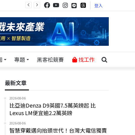
登入
園
專題
黑客松競賽
找工作
最新文章
2026-08-06
比亞迪Denza D9英國7.5萬英鎊起 比
Lexus LM便宜逾2.2萬英鎊
2026-08-06
智慧穿戴邁向抬頭世代！台灣大電信獨賣