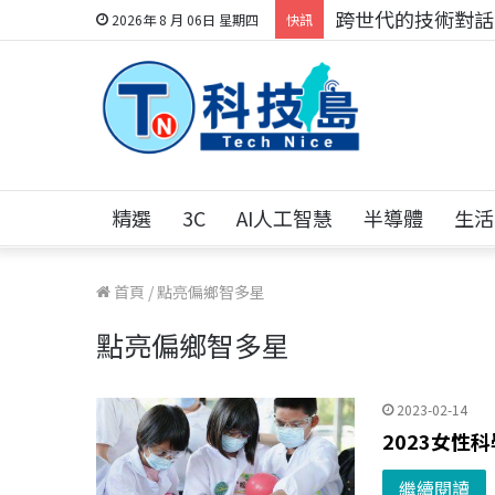
跨世代的技術對話！
2026年 8 月 06日 星期四
快訊
精選
3C
AI人工智慧
半導體
生活
首頁
/
點亮偏鄉智多星
點亮偏鄉智多星
2023-02-14
2023女
繼續閱讀