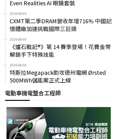
Even Realities AI 眼鏡套裝
2026-08-06
CXMT第二季DRAM營收年增716% 中國記
憶體廠加速挑戰國際三巨頭
2026-08-06
《爐石戰記®》第 14 賽季登場！花費金幣
解鎖手下特殊技能
2026-08-06
特斯拉Megapack助攻德州電網 Ørsted
500MWh儲能案正式上線
電動車機電整合工程師