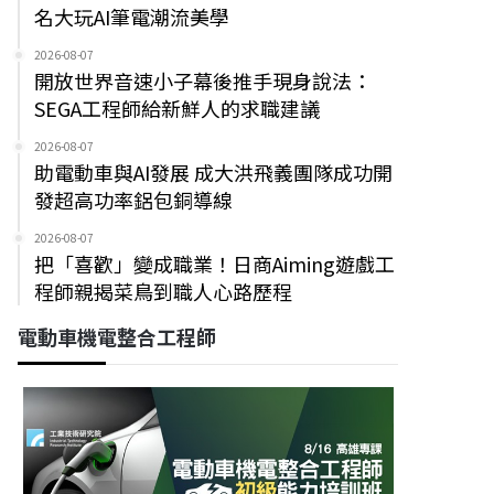
名大玩AI筆電潮流美學
2026-08-07
開放世界音速小子幕後推手現身說法：
SEGA工程師給新鮮人的求職建議
2026-08-07
助電動車與AI發展 成大洪飛義團隊成功開
發超高功率鋁包銅導線
2026-08-07
把「喜歡」變成職業！日商Aiming遊戲工
程師親揭菜鳥到職人心路歷程
電動車機電整合工程師