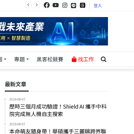
登入
園
專題
黑客松競賽
找工作
最新文章
2026-08-07
歷時三個月成功驗證！Shield AI 攜手中科
院完成無人機自主搜索
2026-08-07
本命萌友隨身帶！華碩攜手三麗鷗跨界聯