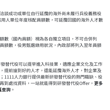
洽談成功或單位自行延攬的海外尚未履行兵役義務役
於該用人單位年度核配員額數，可延攬回國的海外人才數
額數（國內員額）視為各自獨立項目，不可合併列
員額數，役男甄選錄用狀況，內政部將列入翌年員額
請研發替代役可以提早進入科技業，適應企業文化及工作
，提前搶到好的人才，還能延攬海外人才，對企業及
；1111人力銀行提供最新研發替代役的熱門職缺、役
到處找資料，一站就能得到研發替代役Offer，
更多
區
查詢
。