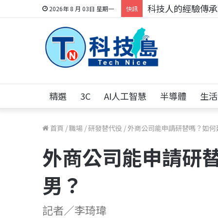
科技人的經驗傳承地
2026年 8 月 03日 星期一
快訊
精選
3C
AI人工智慧
半導體
生活
首頁
/
職場
/
研發替代役
/
外商公司能申請研替嗎？如何
外商公司能申請研
男？
記者／李琦瑋