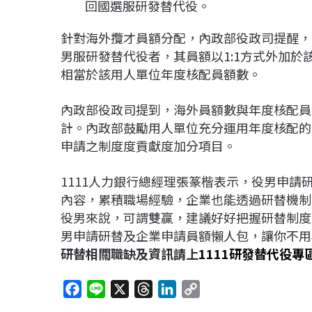
回國選服研發替代役。
針對海外攬才員額分配，內政部役政司提醒，
男服研發替代役者，其員額以1:1方式外加
相當於該用人單位年度核配員額數。
內政部役政司提到，海外員額數與年度核配員
計。內政部鼓勵用人單位充分運用年度核配的
申請之制度度貢獻度加分項目。
1111人力銀行總經理張篆楷表示，役男申
內容，累積職場經驗，企業也能透過研替機制
役男來說，可謂雙贏，建議好好把握研替制度
男申請研替及企業申請員額懶人包，讓你不用再
研替相關職缺及資訊請上
1111研發替代役專
F
L
X
T
L
C
a
i
h
i
o