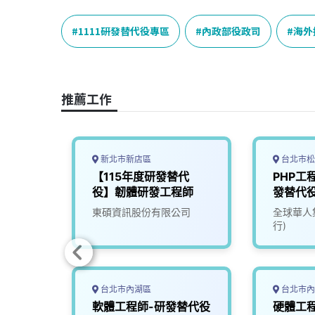
c
n
r
n
p
e
e
e
k
y
1111研發替代役專區
內政部役政司
海外
b
a
e
L
o
d
d
i
o
s
I
n
推薦工作
k
n
k
新北市新店區
台北市松
研發替
【115年度研發替代
PHP工
役】韌體研發工程師
發替代役
司
東碩資訊股份有限公司
全球華人集
行)
台北市內湖區
台北市內
役專
軟體工程師-研發替代役
硬體工