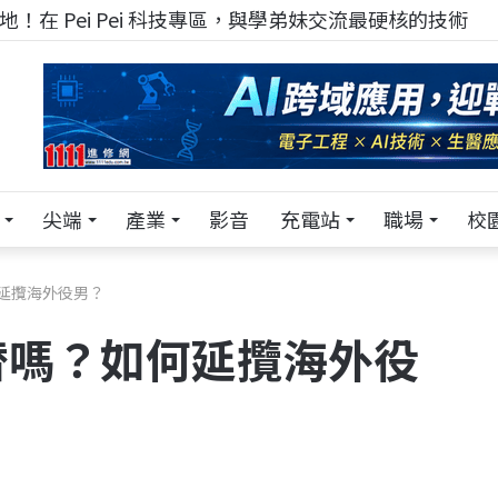
！在 Pei Pei 科技專區，與學弟妹交流最硬核的技術
尖端
產業
影音
充電站
職場
校
延攬海外役男？
替嗎？如何延攬海外役