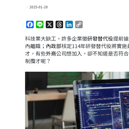
2025-01-20
F
L
X
T
L
C
a
i
h
i
o
科技業大缺工，許多企業徵
研發替代役
提前搶
c
n
r
n
p
內離職；
內政部
核定114年研發替代役將實施
e
e
e
k
y
才，有些
外商
公司想加入，卻不知道是否符合
b
a
e
L
制攬才呢？
o
d
d
i
o
s
I
n
k
n
k