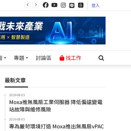
登入
園
專題
討論區
找工作
最新文章
2026-08-03
Moxa推無風扇工業伺服器 降低偏遠變電
站故障與維修風險
2026-08-03
專為嚴苛環境打造 Moxa推出無風扇vPAC