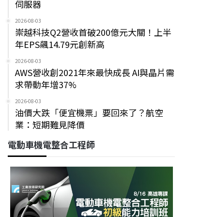
伺服器
2026-08-03
崇越科技Q2營收首破200億元大關！上半
年EPS飆14.79元創新高
2026-08-03
AWS營收創2021年來最快成長 AI與晶片需
求帶動年增37%
2026-08-03
油價大跌「便宜機票」要回來了？航空
業：短期難見降價
電動車機電整合工程師