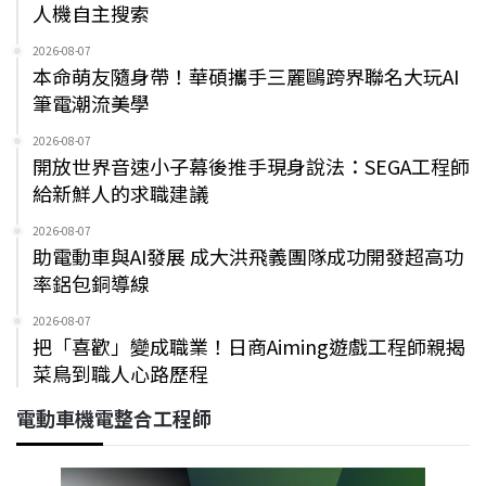
人機自主搜索
2026-08-07
本命萌友隨身帶！華碩攜手三麗鷗跨界聯名大玩AI
筆電潮流美學
2026-08-07
開放世界音速小子幕後推手現身說法：SEGA工程師
給新鮮人的求職建議
2026-08-07
助電動車與AI發展 成大洪飛義團隊成功開發超高功
率鋁包銅導線
2026-08-07
把「喜歡」變成職業！日商Aiming遊戲工程師親揭
菜鳥到職人心路歷程
電動車機電整合工程師