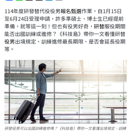
a
i
h
i
o
114年度研發替代役役男
報名甄選
作業，自1月15日
c
n
r
n
p
至6月24日受理申請，許多準碩士、博士生已經提前
e
e
e
k
y
準備，就等這一刻！但也有役男好奇，
研替
服役期間
b
a
e
L
能否出國訓練或進修？《科技島》帶你一文看懂研替
o
d
d
i
役男
出境規定、訓練進修最長期限、是否會延長役期
o
s
I
n
等。
k
n
k
研替役男可以出國訓練進修嗎？《科技島》帶你一文看懂出境規定、訓練