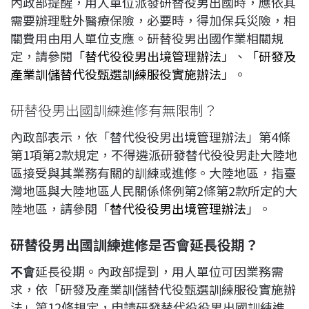
內政部提醒，用人單位派發研替役男出國時，應依其
需要辦理駐外醫療保險，必要時，得加保兵災險，相
關費用由用人單位支應。研替役男出國作業相關規
定，請參閱
「替代役役男出境管理辦法」
、
「研發及
產業訓儲替代役甄選訓練服役實施辦法」
。
研替役男出國訓練進修有無限制？
內政部表示，依「替代役役男出境管理辦法」第4條
第1項第2款規定，不得遴派研發替代役役男赴大陸地
區接受與其業務有關的訓練或進修。大陸地區，指臺
灣地區與大陸地區人民關係條例第2條第2款所定的大
陸地區，請參閱
「替代役役男出境管理辦法」
。
研替役男出國訓練進修是否會延長役期？
不會
延長役期。內政部提到，用人單位可因業務需
求，依「研發及產業訓儲替代役甄選訓練服役實施辦
法」第12條規定，申請研發替代役役男出國訓練進