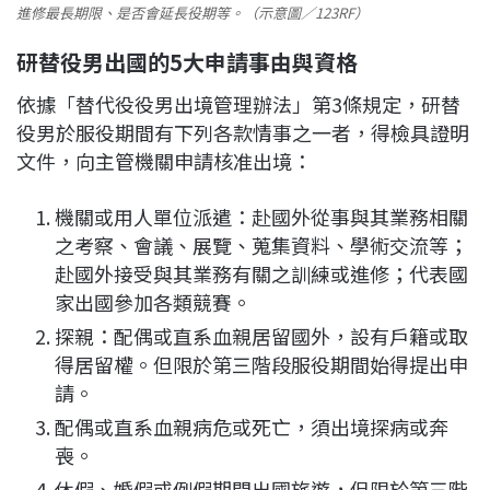
進修最長期限、是否會延長役期等。（示意圖／123RF）
研替役男出國的5大申請事由與資格
依據「替代役役男出境管理辦法」第3條規定，研替
役男於服役期間有下列各款情事之一者，得檢具證明
文件，向主管機關申請核准出境：
機關或用人單位派遣：赴國外從事與其業務相關
之考察、會議、展覽、蒐集資料、學術交流等；
赴國外接受與其業務有關之訓練或進修；代表國
家出國參加各類競賽。
探親：配偶或直系血親居留國外，設有戶籍或取
得居留權。但限於第三階段服役期間始得提出申
請。
配偶或直系血親病危或死亡，須出境探病或奔
喪。
休假、婚假或例假期間出國旅遊，但限於第三階