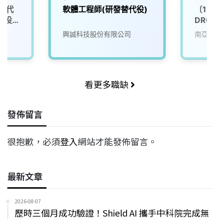
替代
軟體工程師(研發替代役)
〔11
代役
DRC/
興誠科技股份有限公司
南亞科
看更多職缺
發佈留言
很抱歉，必須
登入
網站才能發佈留言。
最新文章
2026-08-07
歷時三個月成功驗證！Shield AI 攜手中科院完成無