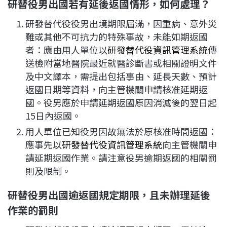
研替役男出國若有延後返國情形，如何處理？
研發替代役役男出境期限屆滿，因重病、意外災
難或其他不可抗力的特殊事故，未能如期返國
者：應由用人單位以
研發替代役資訊管理系統
傳
送檢附當地醫院最近就醫診斷書或相關證明文件
及中文譯本，需提出包括事由、延長天數、預計
返國日期等資料，向主管機關申請核准延期返
國。役男應於申請延期返國原因消滅後的翌日起
15日內返國。
用人單位已知役男因故無法於原核准時間返國：
應事先以
研發替代役資訊管理系統
向主管機關申
請延期返國作業。請注意役男逾期返國的相關罰
則及限制。
研替役男出國逾返國規定期限，且未辦理延後
作業的罰則