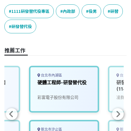
c
n
r
n
p
e
e
e
k
y
1111研發替代役專區
內政部
役男
研替
b
a
e
L
o
d
d
i
研發替代役
o
s
I
n
k
n
k
推薦工作
台北市內湖區
台北市
役】
硬體工程師-研發替代役
研發替
(11
彩富電子股份有限公司
凌群電
新北市汐止區
新北市