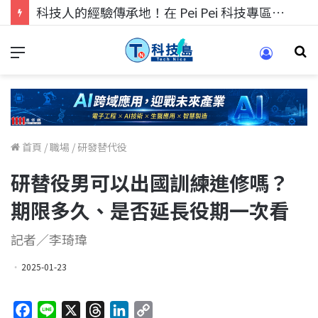
科技人的經驗傳承地！在 Pei Pei 科技專區，與學弟妹交流最硬核的技術
首頁
/
職場
/
研發替代役
研替役男可以出國訓練進修嗎？
期限多久、是否延長役期一次看
記者／李琦瑋
2025-01-23
F
L
X
T
L
C