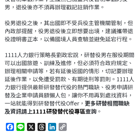
男，退役後亦不須再辦理戳記註銷作業。
役男退役之後，其出國即不受兵役主管機關管制，但
內政部提醒，役男退役後立即想要出境，建議攜帶退
役證明書正本，以備國境人員查驗並避免延宕行程。
1111人力銀行策略長劉政宏說，研替役男在服役期間
可以出國旅遊、訓練及進修，但必須符合政府規定、
辦理相關申請等，若有延後返國的情形，切記要辦理
延後作業，以免遭受罰款、有期徒刑等罰則。1111人
力銀行提供最新研發替代役的熱門職缺、役男申請研
替及企業申請員額懶人包，讓你不用再到處找資料，
一站就能得到研發替代役Offer，
更多研替相關職缺
及資訊請上
1111研發替代役專區
查詢
。
F
L
X
T
L
C
a
i
h
i
o