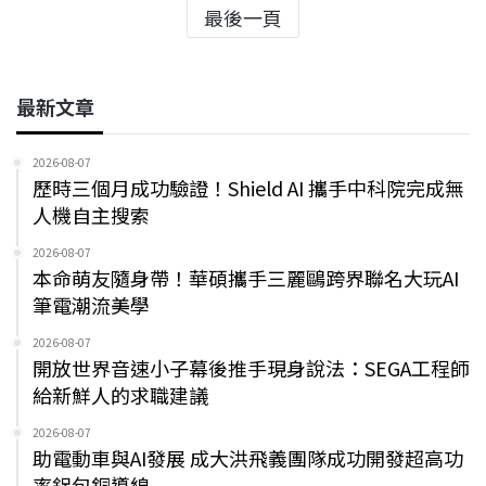
最後一頁
最新文章
2026-08-07
歷時三個月成功驗證！Shield AI 攜手中科院完成無
人機自主搜索
2026-08-07
本命萌友隨身帶！華碩攜手三麗鷗跨界聯名大玩AI
筆電潮流美學
2026-08-07
開放世界音速小子幕後推手現身說法：SEGA工程師
給新鮮人的求職建議
2026-08-07
助電動車與AI發展 成大洪飛義團隊成功開發超高功
率鋁包銅導線