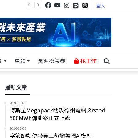
登入
園
專題
黑客松競賽
找工作
最新文章
2026-08-06
特斯拉Megapack助攻德州電網 Ørsted
500MWh儲能案正式上線
2026-08-06
字節跳動傳禁員工蒸餾美國AI模型