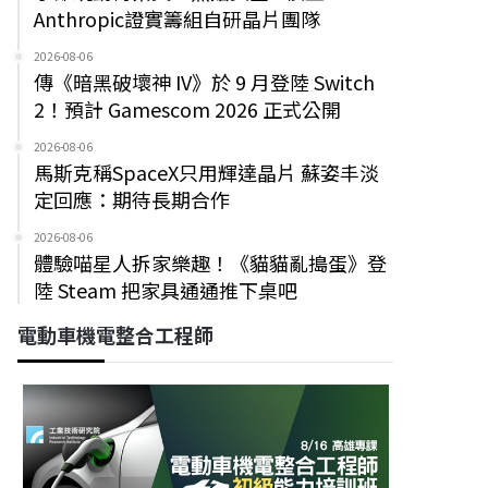
Anthropic證實籌組自研晶片團隊
2026-08-06
傳《暗黑破壞神 IV》於 9 月登陸 Switch
2！預計 Gamescom 2026 正式公開
2026-08-06
馬斯克稱SpaceX只用輝達晶片 蘇姿丰淡
定回應：期待長期合作
2026-08-06
體驗喵星人拆家樂趣！《貓貓亂搗蛋》登
陸 Steam 把家具通通推下桌吧
電動車機電整合工程師