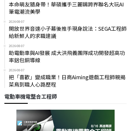
本命萌友隨身帶！華碩攜手三麗鷗跨界聯名大玩AI
筆電潮流美學
2026-08-07
開放世界音速小子幕後推手現身說法：SEGA工程師
給新鮮人的求職建議
2026-08-07
助電動車與AI發展 成大洪飛義團隊成功開發超高功
率鋁包銅導線
2026-08-07
把「喜歡」變成職業！日商Aiming遊戲工程師親揭
菜鳥到職人心路歷程
電動車機電整合工程師