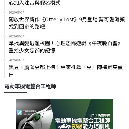
心加入注音與假名模式
2026-08-07
開放世界新作《Otterly Lost》9月登場 幫可愛海獺
找到回家的路吧
2026-08-07
尋找異變逃離校園！心理恐怖遊戲《午夜晚自習》
重拾少女忘卻的記憶
2026-08-07
黑豆、鷹嘴豆都上榜！專家推薦「豆」陣補足高蛋
白
電動車機電整合工程師