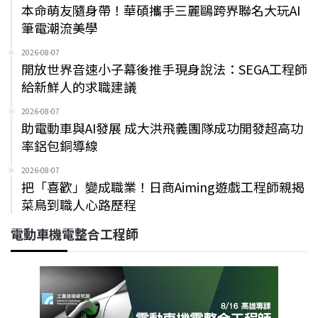
本命萌友隨身帶！華碩攜手三麗鷗跨界聯名大玩AI
筆電潮流美學
2026-08-07
開放世界音速小子幕後推手現身說法：SEGA工程師
給新鮮人的求職建議
2026-08-07
助電動車與AI發展 成大洪飛義團隊成功開發超高功
率鋁包銅導線
2026-08-07
把「喜歡」變成職業！日商Aiming遊戲工程師親揭
菜鳥到職人心路歷程
電動車機電整合工程師