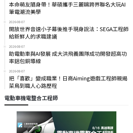
本命萌友隨身帶！華碩攜手三麗鷗跨界聯名大玩AI
筆電潮流美學
2026-08-07
開放世界音速小子幕後推手現身說法：SEGA工程師
給新鮮人的求職建議
2026-08-07
助電動車與AI發展 成大洪飛義團隊成功開發超高功
率鋁包銅導線
2026-08-07
把「喜歡」變成職業！日商Aiming遊戲工程師親揭
菜鳥到職人心路歷程
電動車機電整合工程師