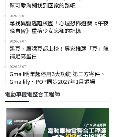
幫可愛海獺找到回家的路吧
2026-08-07
尋找異變逃離校園！心理恐怖遊戲《午夜
晚自習》重拾少女忘卻的記憶
2026-08-07
黑豆、鷹嘴豆都上榜！專家推薦「豆」陣
補足高蛋白
2026-08-07
Gmail明年起停用3大功能 第三方寄件、
Gmailify、POP同步2027年1月退場
電動車機電整合工程師