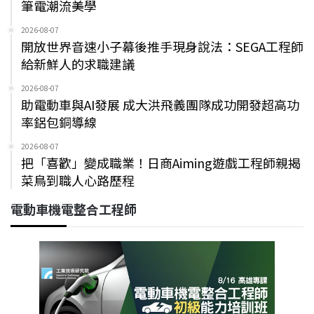
筆電潮流美學
2026-08-07
開放世界音速小子幕後推手現身說法：SEGA工程師
給新鮮人的求職建議
2026-08-07
助電動車與AI發展 成大洪飛義團隊成功開發超高功
率鋁包銅導線
2026-08-07
把「喜歡」變成職業！日商Aiming遊戲工程師親揭
菜鳥到職人心路歷程
電動車機電整合工程師