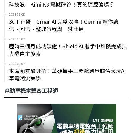
科技浪｜Kimi K3 震撼矽谷！真的這麼強嗎？
2026-08-08
3c Tim哥｜Gmail AI 完整攻略！Gemini 幫你讀
信、回信、整理行程與一鍵比價
2026-08-07
歷時三個月成功驗證！Shield AI 攜手中科院完成無
人機自主搜索
2026-08-07
本命萌友隨身帶！華碩攜手三麗鷗跨界聯名大玩AI
筆電潮流美學
電動車機電整合工程師