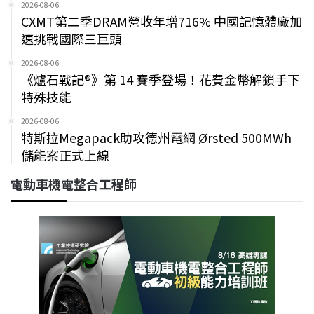
2026-08-06
CXMT第二季DRAM營收年增716% 中國記憶體廠加
速挑戰國際三巨頭
2026-08-06
《爐石戰記®》第 14 賽季登場！花費金幣解鎖手下
特殊技能
2026-08-06
特斯拉Megapack助攻德州電網 Ørsted 500MWh
儲能案正式上線
電動車機電整合工程師