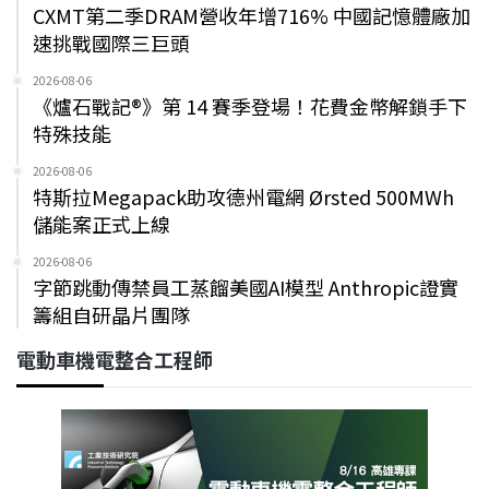
CXMT第二季DRAM營收年增716% 中國記憶體廠加
速挑戰國際三巨頭
2026-08-06
《爐石戰記®》第 14 賽季登場！花費金幣解鎖手下
特殊技能
2026-08-06
特斯拉Megapack助攻德州電網 Ørsted 500MWh
儲能案正式上線
2026-08-06
字節跳動傳禁員工蒸餾美國AI模型 Anthropic證實
籌組自研晶片團隊
電動車機電整合工程師