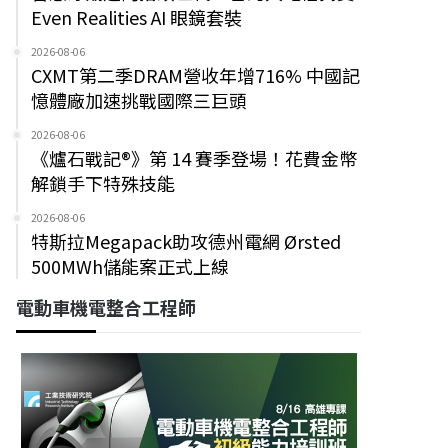
Even Realities AI 眼鏡套裝
2026-08-06
CXMT第二季DRAM營收年增716% 中國記
憶體廠加速挑戰國際三巨頭
2026-08-06
《爐石戰記®》第 14 賽季登場！花費金幣
解鎖手下特殊技能
2026-08-06
特斯拉Megapack助攻德州電網 Ørsted
500MWh儲能案正式上線
電動車機電整合工程師