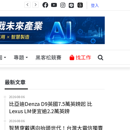
登入
園
專題
黑客松競賽
找工作
最新文章
2026-08-06
比亞迪Denza D9英國7.5萬英鎊起 比
Lexus LM便宜逾2.2萬英鎊
2026-08-06
智慧穿戴邁向抬頭世代！台灣大電信獨賣