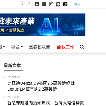
登入
園
專題
黑客松競賽
找工作
最新文章
2026-08-06
比亞迪Denza D9英國7.5萬英鎊起 比
Lexus LM便宜逾2.2萬英鎊
2026-08-06
智慧穿戴邁向抬頭世代！台灣大電信獨賣