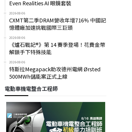
Even Realities AI 眼鏡套裝
2026-08-06
CXMT第二季DRAM營收年增716% 中國記
憶體廠加速挑戰國際三巨頭
2026-08-06
《爐石戰記®》第 14 賽季登場！花費金幣
解鎖手下特殊技能
2026-08-06
特斯拉Megapack助攻德州電網 Ørsted
500MWh儲能案正式上線
電動車機電整合工程師