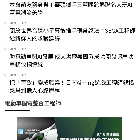
本命萌友隨身帶！華碩攜手三麗鷗跨界聯名大玩AI
筆電潮流美學
2026-08-07
開放世界音速小子幕後推手現身說法：SEGA工程師
給新鮮人的求職建議
2026-08-07
助電動車與AI發展 成大洪飛義團隊成功開發超高功
率鋁包銅導線
2026-08-07
把「喜歡」變成職業！日商Aiming遊戲工程師親揭
菜鳥到職人心路歷程
電動車機電整合工程師