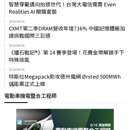
智慧穿戴邁向抬頭世代！台灣大電信獨賣 Even
Realities AI 眼鏡套裝
2026-08-06
CXMT第二季DRAM營收年增716% 中國記憶體廠加
速挑戰國際三巨頭
2026-08-06
《爐石戰記®》第 14 賽季登場！花費金幣解鎖手下
特殊技能
2026-08-06
特斯拉Megapack助攻德州電網 Ørsted 500MWh
儲能案正式上線
電動車機電整合工程師