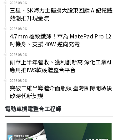
2026-08-06
三星、SK海力士擬擴大股東回饋 AI記憶體
熱潮推升現金流
2026-08-06
4.7mm 極致纖薄！華為 MatePad Pro 12
吋機身、支援 40W 逆向充電
2026-08-06
研華上半年營收、獲利創新高 深化工業AI
應用推IWS軟硬體整合平台
2026-08-06
突破二維半導體介面瓶頸 臺灣團隊開啟後
矽時代新契機
電動車機電整合工程師