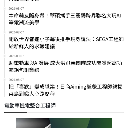
2026-08-07
本命萌友隨身帶！華碩攜手三麗鷗跨界聯名大玩AI
筆電潮流美學
2026-08-07
開放世界音速小子幕後推手現身說法：SEGA工程師
給新鮮人的求職建議
2026-08-07
助電動車與AI發展 成大洪飛義團隊成功開發超高功
率鋁包銅導線
2026-08-07
把「喜歡」變成職業！日商Aiming遊戲工程師親揭
菜鳥到職人心路歷程
電動車機電整合工程師