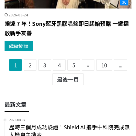
3C
2026-03-24
睽違 7 年！Sony藍牙黑膠唱盤即日起始預購 一鍵播
放新手友善
繼續閱讀
1
2
3
4
5
»
10
...
最後一頁
最新文章
2026-08-07
歷時三個月成功驗證！Shield AI 攜手中科院完成無
人機自主搜索