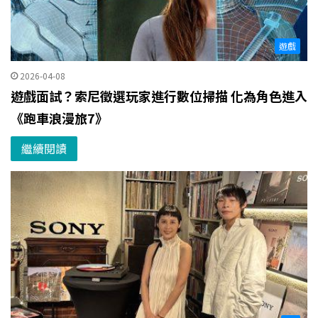
遊戲
2026-04-08
遊戲面試？索尼徵選玩家進行數位掃描 化為角色進入
《跑車浪漫旅7》
繼續閱讀