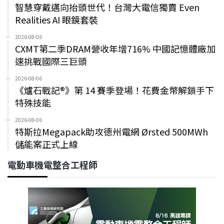
智慧穿戴邁向抬頭世代！台灣大電信獨賣 Even
Realities AI 眼鏡套裝
2026-08-06
CXMT第二季DRAM營收年增716% 中國記憶體廠加
速挑戰國際三巨頭
2026-08-06
《爐石戰記®》第 14 賽季登場！花費金幣解鎖手下
特殊技能
2026-08-06
特斯拉Megapack助攻德州電網 Ørsted 500MWh
儲能案正式上線
電動車機電整合工程師