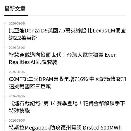
最新文章
2026-08-06
比亞迪Denza D9英國7.5萬英鎊起 比Lexus LM便宜
逾2.2萬英鎊
2026-08-06
智慧穿戴邁向抬頭世代！台灣大電信獨賣 Even
Realities AI 眼鏡套裝
2026-08-06
CXMT第二季DRAM營收年增716% 中國記憶體廠加
速挑戰國際三巨頭
2026-08-06
《爐石戰記®》第 14 賽季登場！花費金幣解鎖手下
特殊技能
2026-08-06
特斯拉Megapack助攻德州電網 Ørsted 500MWh