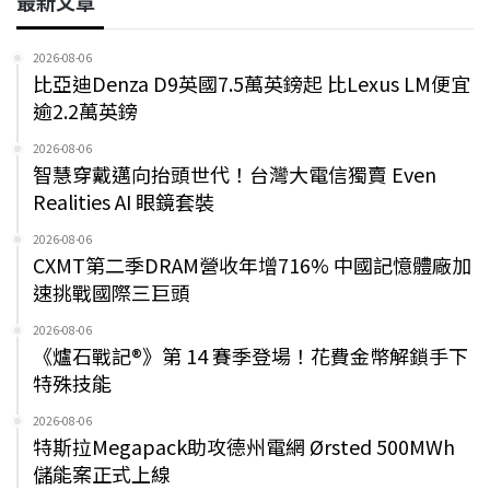
最新文章
2026-08-06
比亞迪Denza D9英國7.5萬英鎊起 比Lexus LM便宜
逾2.2萬英鎊
2026-08-06
智慧穿戴邁向抬頭世代！台灣大電信獨賣 Even
Realities AI 眼鏡套裝
2026-08-06
CXMT第二季DRAM營收年增716% 中國記憶體廠加
速挑戰國際三巨頭
2026-08-06
《爐石戰記®》第 14 賽季登場！花費金幣解鎖手下
特殊技能
2026-08-06
特斯拉Megapack助攻德州電網 Ørsted 500MWh
儲能案正式上線