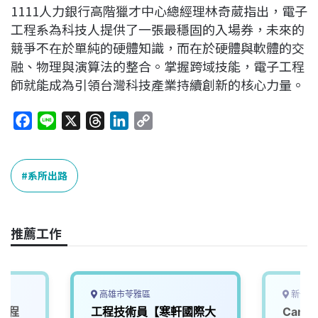
1111人力銀行高階獵才中心總經理林奇葳指出，電子
工程系為科技人提供了一張最穩固的入場券，未來的
競爭不在於單純的硬體知識，而在於硬體與軟體的交
融、物理與演算法的整合。掌握跨域技能，電子工程
師就能成為引領台灣科技產業持續創新的核心力量。
F
L
X
T
L
C
a
i
h
i
o
c
n
r
n
p
e
e
e
k
y
系所出路
b
a
e
L
o
d
d
i
o
s
I
n
推薦工作
k
n
k
高雄市苓雅區
新竹市
體工程
工程技術員【寒軒國際大
Cam