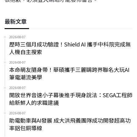
最新文章
2026-08-07
歷時三個月成功驗證！Shield AI 攜手中科院完成無
人機自主搜索
2026-08-07
本命萌友隨身帶！華碩攜手三麗鷗跨界聯名大玩AI
筆電潮流美學
2026-08-07
開放世界音速小子幕後推手現身說法：SEGA工程師
給新鮮人的求職建議
2026-08-07
助電動車與AI發展 成大洪飛義團隊成功開發超高功
率鋁包銅導線