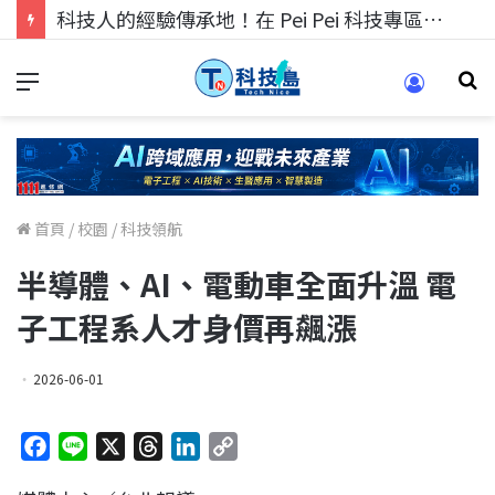
科技人的經驗傳承地！在 Pei Pei 科技專區，與學弟妹交流最硬核的技術
首頁
/
校園
/
科技領航
半導體、AI、電動車全面升溫 電
子工程系人才身價再飆漲
2026-06-01
F
L
X
T
L
C
a
i
h
i
o