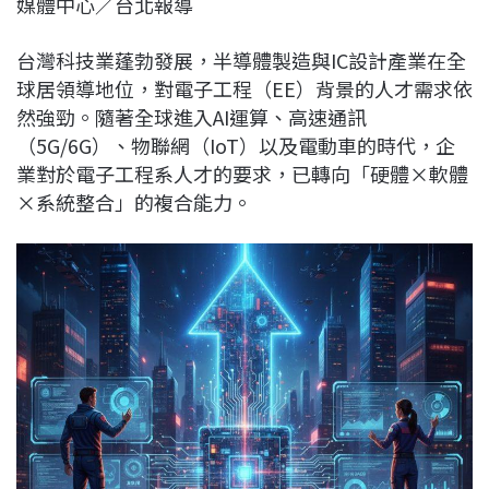
媒體中心／台北報導
c
n
r
n
p
e
e
e
k
y
台灣科技業蓬勃發展，半導體製造與IC設計產業在全
b
a
e
L
球居領導地位，對電子工程（EE）背景的人才需求依
o
d
d
i
然強勁。隨著全球進入AI運算、高速通訊
o
s
I
n
（5G/6G）、物聯網（IoT）以及電動車的時代，企
k
n
k
業對於電子工程系人才的要求，已轉向「硬體×軟體
×系統整合」的複合能力。