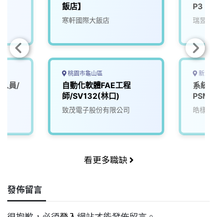
飯店】
P3
寒軒國際大飯店
瑞昱半
桃園市龜山區
新北市
人員/
自動化軟體FAE工程
系統安
師/SV132(林口)
PSM
致茂電子股份有限公司
皓樣科
看更多職缺
發佈留言
很抱歉，必須
登入
網站才能發佈留言。