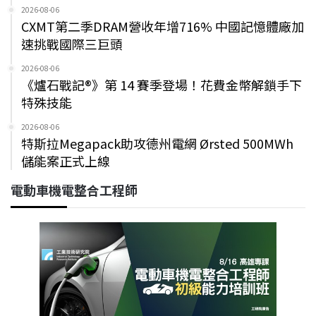
2026-08-06
CXMT第二季DRAM營收年增716% 中國記憶體廠加
速挑戰國際三巨頭
2026-08-06
《爐石戰記®》第 14 賽季登場！花費金幣解鎖手下
特殊技能
2026-08-06
特斯拉Megapack助攻德州電網 Ørsted 500MWh
儲能案正式上線
電動車機電整合工程師