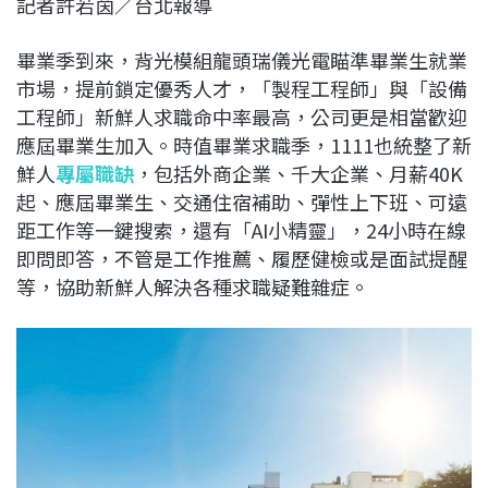
記者許若茵／台北報導
c
n
r
n
p
e
e
e
k
y
畢業季到來，背光模組龍頭瑞儀光電瞄準畢業生就業
b
a
e
L
市場，提前鎖定優秀人才，「製程工程師」與「設備
o
d
d
i
工程師」新鮮人求職命中率最高，公司更是相當歡迎
o
s
I
n
應屆畢業生加入。時值畢業求職季，1111也統整了新
k
n
k
鮮人
專屬職缺
，包括外商企業、千大企業、月薪40K
起、應屆畢業生、交通住宿補助、彈性上下班、可遠
距工作等一鍵搜索，還有「AI小精靈」，24小時在線
即問即答，不管是工作推薦、履歷健檢或是面試提醒
等，協助新鮮人解決各種求職疑難雜症。