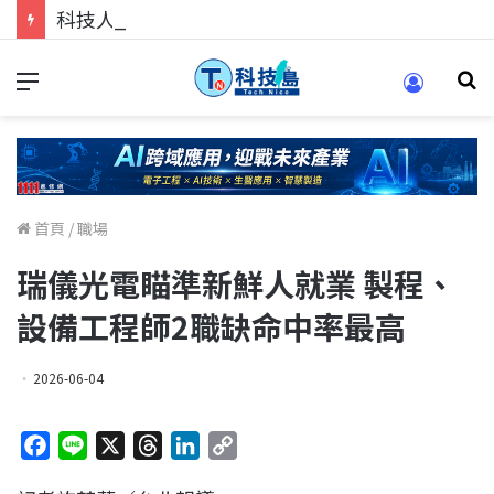
科技人找工作，就到TECH+ 科技專區!
首頁
/
職場
瑞儀光電瞄準新鮮人就業 製程、
設備工程師2職缺命中率最高
2026-06-04
F
L
X
T
L
C
a
i
h
i
o