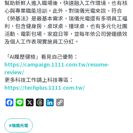
幫助新鮮人進入職場後，快速融入工作環境，也有核
心與專業職能培訓。此外，對瑞儀光電來說，符合
《勞基法》是最基本需求，瑞儀光電還有多項員工福
利，包含健身房、桌球桌、撞球桌，也有多元化社團
活動、電影包場、家庭日等，並每年依公司營運績效
及個人工作表現實施員工分紅。
「AI履歷健檢」看見自己優勢：
https://campaign.1111.com.tw/resume-
review/
更多科技工作請上科技專區：
https://techplus.1111.com.tw/
F
L
X
T
L
C
a
i
h
i
o
c
n
r
n
p
e
e
e
k
y
瑞儀光電