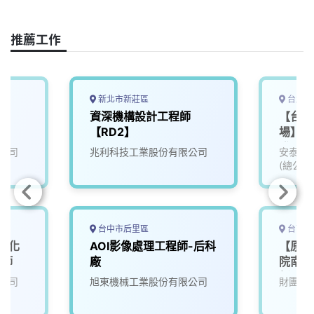
b
a
e
L
o
d
d
i
o
s
I
n
推薦工作
k
n
k
新北市新莊區
台北市
師
資深機構設計工程師
【台北
【RD2】
場】91
發展規
公司
兆利科技工業股份有限公司
安泰商
(總公司
台中市后里區
台南市
】化
AOI影像處理工程師-后科
【原住
程師
廠
院南分
新/T5
公司
旭東機械工業股份有限公司
財團法