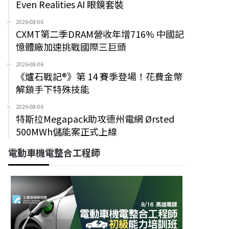
Even Realities AI 眼鏡套裝
2026-08-06
CXMT第二季DRAM營收年增716% 中國記
憶體廠加速挑戰國際三巨頭
2026-08-06
《爐石戰記®》第 14 賽季登場！花費金幣
解鎖手下特殊技能
2026-08-06
特斯拉Megapack助攻德州電網 Ørsted
500MWh儲能案正式上線
電動車機電整合工程師