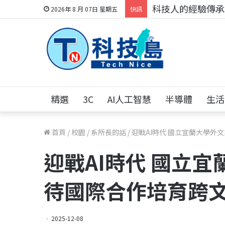
科技人的經驗傳承地
2026年 8 月 07日 星期五
快訊
精選
3C
AI人工智慧
半導體
生活
首頁
/
校園
/
系所長的話
/
迎戰AI時代 國立宜蘭大學外
迎戰AI時代 國立
待國際合作培育跨
2025-12-08