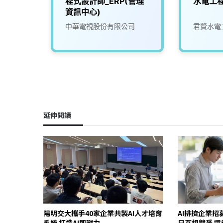
-化工
程式設計師_ERP(管理
水電工
經驗者
資訊中心)
運獎
份有限
中華電視股份有限公司
君賢水電
週休二
)
延伸閱讀
陽明交大攜手40家企業共製AI人才培育
AI排擠企業
系統 打造AI即戰力
只互相競爭 還