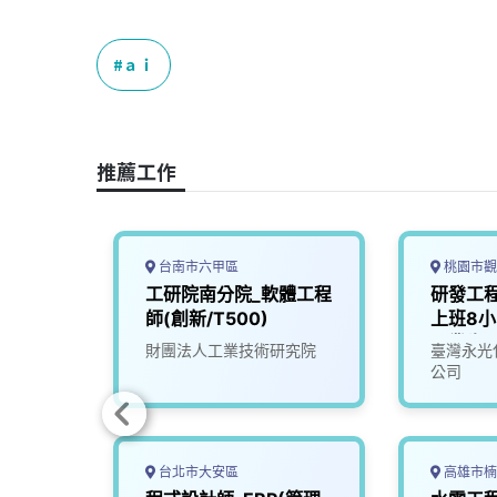
a
i
h
i
o
c
n
r
n
p
e
e
e
k
y
ａｉ
b
a
e
L
o
d
d
i
o
s
I
n
推薦工作
k
n
k
台南市六甲區
桃園市觀
職場•
工研院南分院_軟體工程
研發工
北門
師(創新/T500)
上班8
畢業生、
司
財團法人工業技術研究院
臺灣永光
公司
台北市大安區
高雄市楠