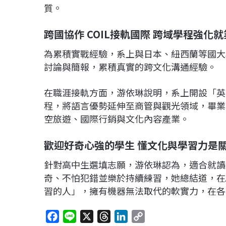
質。​
跨國協作 COIL接軌國際 跨域學程強化就
為累積實戰經驗，系上與日本、紐西蘭等國大
討論與簡報，累積真實的跨文化溝通經驗。
在職涯接軌方面，游依琳說明，系上開設「英
程，將語言優勢延伸至商管與觀光領域，畢業
空旅遊、國際行銷與文化內容產業。​
歡迎好奇心強的學生 懂文化與學習力是
針對高中生選填志願，游依琳認為，適合就讀
奇、不怕犯錯並樂於持續練習，她總結道，在
習的人」，擁有機器無法取代的軟實力，在各
F
L
X
T
L
C