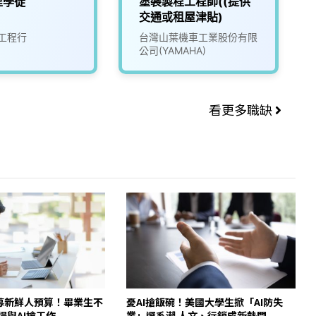
程學徒
塗裝製程工程師((提供
交通或租屋津貼)
工程行
台灣山葉機車工業股份有限
公司(YAMAHA)
看更多職缺
招募新鮮人預算！畢業生不
憂AI搶飯碗！美國大學生掀「AI防失
得與AI搶工作
業」選系潮 人文、行銷成新熱門