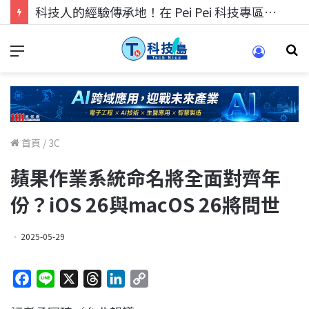
科技人的經驗傳承地！在 Pei Pei 科技專區，與學弟妹交流最硬核的技術
首頁
/
3C
蘋果作業系統命名將全面對齊年
份？iOS 26與macOS 26將問世
2025-05-29
F
L
X
T
L
C
a
i
h
i
o