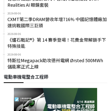
Realities AI 眼鏡套裝
2026-08-06
CXMT第二季DRAM營收年增716% 中國記憶體廠加
速挑戰國際三巨頭
2026-08-06
《爐石戰記®》第 14 賽季登場！花費金幣解鎖手下
特殊技能
2026-08-06
特斯拉Megapack助攻德州電網 Ørsted 500MWh
儲能案正式上線
電動車機電整合工程師