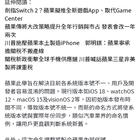
延伸閱讀：
劍指Switch 2？蘋果擬推全新遊戲App、取代Game
Center
蘋果傳將大改策略提升全年行銷與市占 發表會改一年
兩次
川普施壓蘋果本土製造iPhone 郭明錤：蘋果寧承
擔關稅不搬產線
關稅新政衝擊全球手機供應鏈 川普喊話蘋果三星非美
製將課重稅
蘋果此舉旨在解決目前各系統版本號不一、用戶及開
發者容易混淆的問題。現行版本如iOS 18、watchOS
12、macOS 15及visionOS 2等，因初始版本發布時
間不同，導致版本號不統一。而新的命名方式將使系
統版本號與實際年份同步，類似汽車業界的命名慣
例，讓用戶更直觀判斷系統新舊。
此外，這次命名調整將配合蘋果內部代號