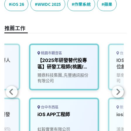
e
e
e
k
y
iOS 26
WWDC 2025
作業系統
蘋果
b
a
e
L
o
d
d
i
o
s
I
n
推薦工作
k
n
k
桃園市觀音區
台北市
新鮮人
【2025年研發替代役專
IOS
區】研發工程師(桃園/高
位創新
雄)
臻鼎科技集團_先豐通訊股份
華南永
有限公司
司
台中市西區
新北市
度研發
iOS APP工程師
ios
力銀行)
虹毅實業有限公司
鴻海精