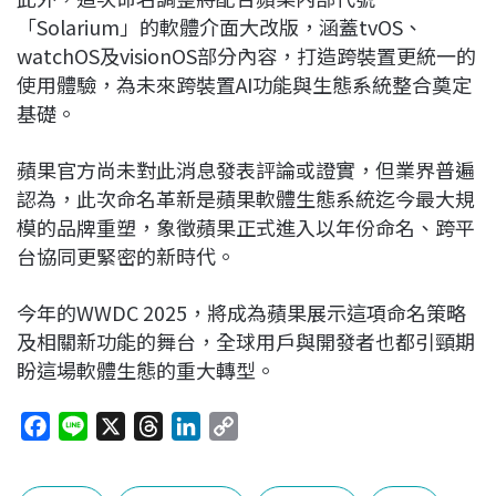
「Solarium」的軟體介面大改版，涵蓋tvOS、
watchOS及visionOS部分內容，打造跨裝置更統一的
使用體驗，為未來跨裝置AI功能與生態系統整合奠定
基礎。
蘋果官方尚未對此消息發表評論或證實，但業界普遍
認為，此次命名革新是蘋果軟體生態系統迄今最大規
模的品牌重塑，象徵蘋果正式進入以年份命名、跨平
台協同更緊密的新時代。
今年的WWDC 2025，將成為蘋果展示這項命名策略
及相關新功能的舞台，全球用戶與開發者也都引頸期
盼這場軟體生態的重大轉型。
F
L
X
T
L
C
a
i
h
i
o
c
n
r
n
p