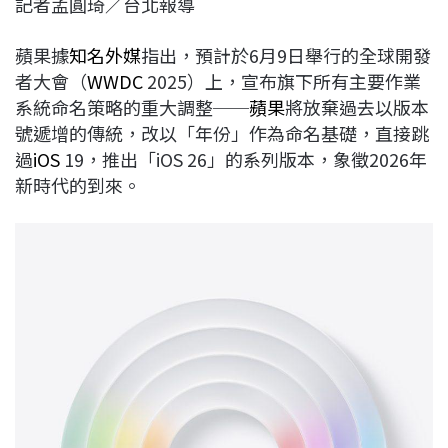
記者孟圓琦／台北報導
c
n
r
n
p
e
e
e
k
y
蘋果據
知名外媒
指出，預計於6月9日舉行的全球開發
b
a
e
L
者大會（
WWDC
2025）上，宣布旗下所有主要作業
o
d
d
i
系統命名策略的重大調整──
蘋果
將放棄過去以版本
o
s
I
n
號遞增的傳統，改以「年份」作為命名基礎，直接跳
k
n
k
過
iOS
19，推出「iOS 26」的系列版本，象徵2026年
新時代的到來。