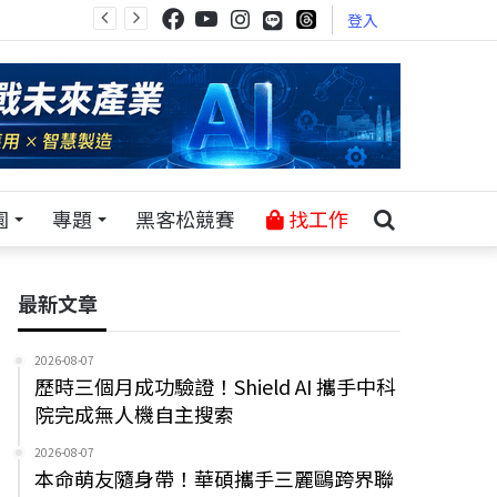
登入
園
專題
黑客松競賽
找工作
最新文章
2026-08-07
歷時三個月成功驗證！Shield AI 攜手中科
院完成無人機自主搜索
2026-08-07
本命萌友隨身帶！華碩攜手三麗鷗跨界聯