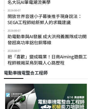
名大玩AI筆電潮流美學
2026-08-07
開放世界音速小子幕後推手現身說法：
SEGA工程師給新鮮人的求職建議
2026-08-07
助電動車與AI發展 成大洪飛義團隊成功開
發超高功率鋁包銅導線
2026-08-07
把「喜歡」變成職業！日商Aiming遊戲工
程師親揭菜鳥到職人心路歷程
電動車機電整合工程師