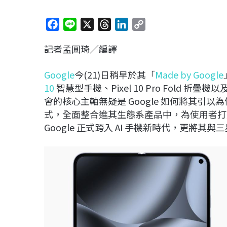
F
L
X
T
L
C
a
i
h
i
o
記者孟圓琦／編譯
c
n
r
n
p
e
e
e
k
y
Google
今(21)日稍早於其「
Made by Google
b
a
e
L
10
智慧型手機、Pixel 10 Pro Fold 折疊
o
d
d
i
會的核心主軸無疑是 Google 如何將其引以
o
s
I
n
式，全面整合進其生態系產品中，為使用者打
k
n
k
Google 正式跨入 AI 手機新時代，更將