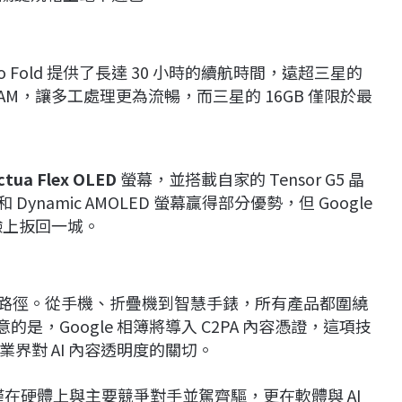
0 Pro Fold 提供了長達 30 小時的續航時間，遠超三星的
 RAM，讓多工處理更為流暢，而三星的 16GB 僅限於最
ctua Flex OLED
螢幕，並搭載自家的 Tensor G5 晶
ynamic AMOLED 螢幕贏得部分優勢，但 Google
驗上扳回一城。
I 發展路徑。從手機、折疊機到智慧手錶，所有產品都圍繞
意的是，Google 相簿將導入 C2PA 內容憑證，這項技
界對 AI 內容透明度的關切。
表，不僅在硬體上與主要競爭對手並駕齊驅，更在軟體與 AI