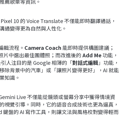
推薦歌單等資訊。
10 的 Voice Translate 不僅能即時翻譯通話，
溝通變得更為自然與人性化。
的編輯流程。
Camera Coach
能即時提供構圖建議；
 張照片中選出最佳團體照；而改進後的
Add Me
功能，
人注目的是 Google 相簿的「
對話式編輯
」功能，
移除背景中的汽車」或「讓照片變得更好」，AI 就能
業知識。
。Gemini Live 不僅能從鏡頭或螢幕分享中獲得情境資
的視覺引導。同時，它的語音合成技術也更為逼真，
d 鍵盤的 AI 寫作工具，則讓文法與風格校對變得輕而