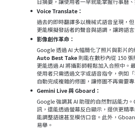
日摘要，讓使用者一早就能掌握行事曆、
Voice Translate：
過去的即時翻譯多以機械式語音呈現，但 Pixel 
更能模擬發話者的聲音與語調，讓跨語言
影像創作革命：
Google 透過 AI 大幅簡化了照片與影片
Auto Best Take
則能在數秒內從 150
更能透過 AI 將攝影師輕鬆加入合照中。最引
使用者只需透過文字或語音指令，例如「
自動完成複雜的修圖，讓修圖不再需要專
Gemini Live 與 Gboard：
Google 強調其 AI 助理的自然對話能力
訊，還能透過螢幕反白顯示，提供更精準
能調整語速甚至模仿口音。此外，Gboar
易舉。