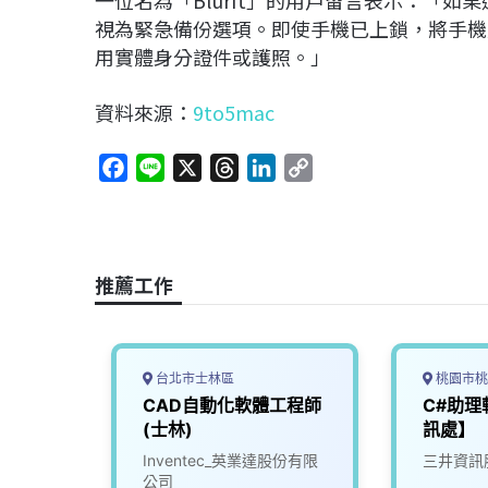
視為緊急備份選項。即使手機已上鎖，將手機
用實體身分證件或護照。」
資料來源：
9to5mac
F
L
X
T
L
C
a
i
h
i
o
c
n
r
n
p
e
e
e
k
y
b
a
e
L
推薦工作
o
d
d
i
o
s
I
n
k
n
k
台北市士林區
桃園市桃
程
CAD自動化軟體工程師
C#助
(士林)
訊處】
限公司
Inventec_英業達股份有限
三井資訊
公司