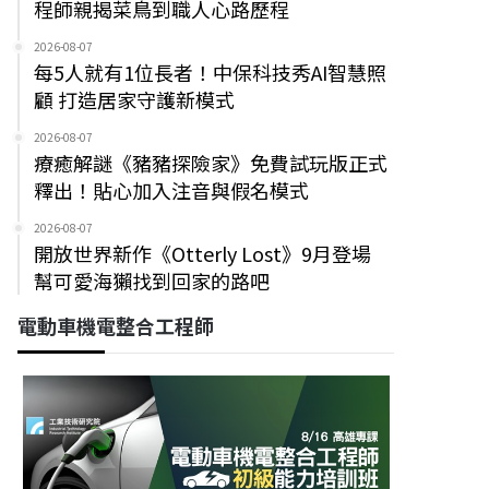
程師親揭菜鳥到職人心路歷程
2026-08-07
每5人就有1位長者！中保科技秀AI智慧照
顧 打造居家守護新模式
2026-08-07
療癒解謎《豬豬探險家》免費試玩版正式
釋出！貼心加入注音與假名模式
2026-08-07
開放世界新作《Otterly Lost》9月登場
幫可愛海獺找到回家的路吧
電動車機電整合工程師