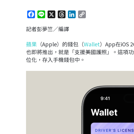
F
L
X
T
L
C
a
i
h
i
o
記者彭夢竺／編譯
c
n
r
n
p
e
e
e
k
y
蘋果
（Apple）的錢包（
Wallet
）App在iO
b
a
e
L
也即將推出，就是「支援美國護照」。這項功
o
d
d
i
位化，存入手機錢包中。
o
s
I
n
k
n
k