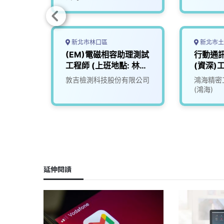
新北市林口區
新北市土
(EM)電磁相容助理測試
行動通
工程師 (上班地點: 林
(資深)
口)
司
敦吉檢測科技股份有限公司
鴻海精密
(鴻海)
延伸閱讀