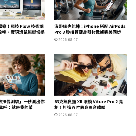
案！羅技 Flow 技術讓
沒帶錶也能練！iPhone 搭配 AirPods
流暢、實現滑鼠無縫切換
Pro 3 秒接管健身器材數據完美同步
2026-08-07
臉擇偶測驗」一秒測出你
63克無負擔 XR 眼鏡 Viture Pro 2 亮
友驚呼：就是我的菜
相！打造百吋隨身影音體驗
2026-08-07