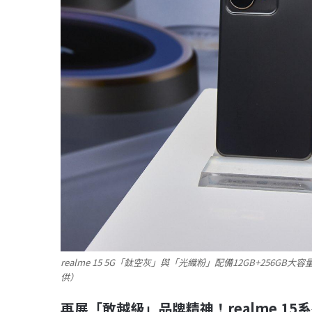
realme 15 5G「鈦空灰」與「光織粉」配備12GB+256GB大
供）
再展「敢越級」品牌精神！realme 15
系