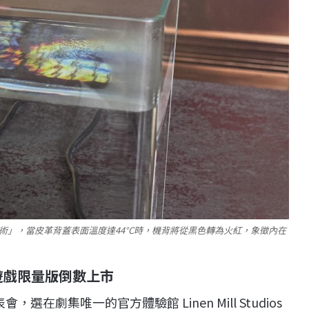
變色技術」，當皮革背蓋表面溫度達44°C時，機背將從黑色轉為火紅，象徵內在
遊戲限量版倒數上市
，選在劇集唯一的官方體驗館 Linen Mill Studios