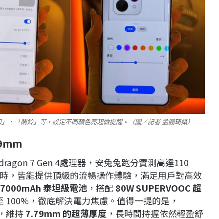
」、「鬧鈴」等，設定不同顏色亮起做提醒。（圖／記者 孟圓琦攝）
9mm
dragon 7 Gen 4處理器，安兔兔跑分實測高達110
時，皆能提供頂級的流暢操作體驗，滿足用戶對高效
7000mAh
泰坦級電池
，搭配
80W SUPERVOOC
超
飽至 100%，徹底解決電力焦慮。值得一提的是，
衡，維持
7.79mm
的超薄厚度
，長時間持握依然輕盈舒