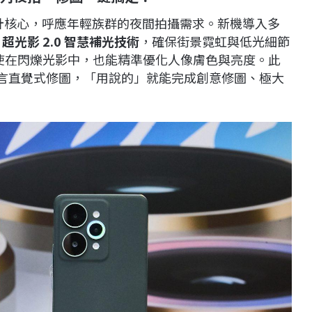
為設計核心，呼應年輕族群的夜間拍攝需求。新機導入多
I
超光影 2.0
智慧補光技術
，確保街景霓虹與低光細節
使在閃爍光影中，也能精準優化人像膚色與亮度。此
言直覺式修圖，「用說的」就能完成創意修圖、極大