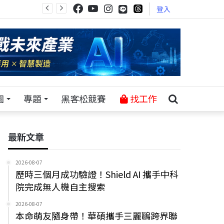
登入
園
專題
黑客松競賽
找工作
最新文章
2026-08-07
歷時三個月成功驗證！Shield AI 攜手中科
院完成無人機自主搜索
2026-08-07
本命萌友隨身帶！華碩攜手三麗鷗跨界聯