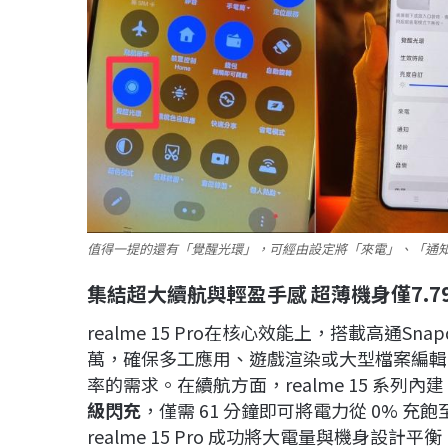
值得一提的還有「覺醒光環」，可經由設定將「來電」、「通知
集結超大續航與輕盈手感
超薄機身僅7.7
realme 15 Pro在核心效能上，搭載高通Snap
萬，確保多工應用、遊戲渲染或大型檔案編輯
率的需求。在續航方面，realme 15 系列內建
級閃充
，僅需 61 分鐘即可將電力從 0% 充
realme 15 Pro 成功將大電量與機身設計平