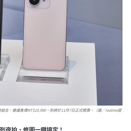
容量組合，建議售價NT$10,990，則將於11月7日正式開賣。（圖／realme提
列夜拍、修圖一鍵搞定！