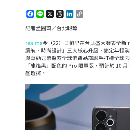
F
L
X
T
L
C
a
i
h
i
o
記者孟圓琦／台北報導
c
n
r
n
p
e
e
e
k
y
realme
今（22）日稍早在台北盛大發表全新 rea
b
a
e
L
續航、時尚設計」三大核心升級，鎖定年輕消費族群
o
d
d
i
與華納兄弟探索全球消費品部聯手打造全球限量 
o
s
I
n
「龍焰黑」配色的 Pro 限量版，預計於 10
k
n
k
艦選擇。