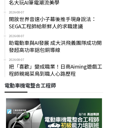
名大玩AI筆電潮流美學
2026-08-07
開放世界音速小子幕後推手現身說法：
SEGA工程師給新鮮人的求職建議
2026-08-07
助電動車與AI發展 成大洪飛義團隊成功開
發超高功率鋁包銅導線
2026-08-07
把「喜歡」變成職業！日商Aiming遊戲工
程師親揭菜鳥到職人心路歷程
電動車機電整合工程師