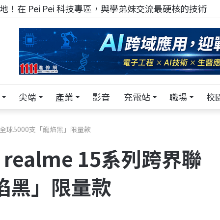
！在 Pei Pei 科技專區，與學弟妹交流最硬核的技術
尖端
產業
影音
充電站
職場
校
名全球5000支「龍焰黑」限量款
ealme 15系列跨界聯
龍焰黑」限量款