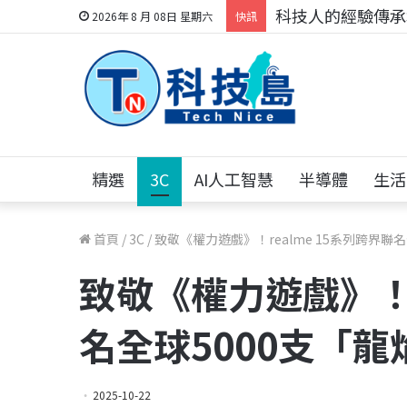
科技人的經驗傳承地
2026年 8 月 08日 星期六
快訊
精選
3C
AI人工智慧
半導體
生活
首頁
/
3C
/
致敬《權力遊戲》！realme 15系列跨界聯
致敬《權力遊戲》！r
名全球5000支「
2025-10-22