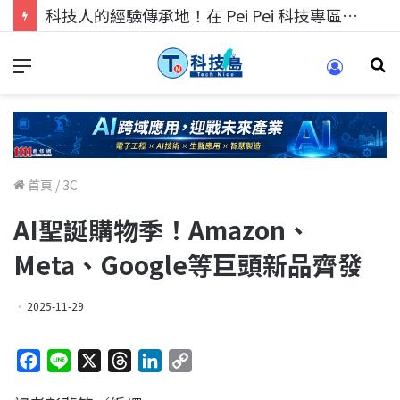
科技人找工作，就到TECH+ 科技專區!
首頁
/
3C
AI聖誕購物季！Amazon、
Meta、Google等巨頭新品齊發
2025-11-29
F
L
X
T
L
C
a
i
h
i
o