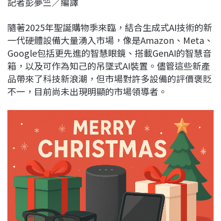
記者彭夢竺／編譯
c
n
r
n
p
e
e
e
k
y
隨著2025年聖誕購物季來臨，結合生成式AI技術的新
b
a
e
L
一代硬體設備大量湧入市場，像是Amazon、Meta、
o
d
d
i
Google包括更先進的智慧眼鏡、搭載GenAI的智慧音
o
s
I
n
箱，以及可作為知己的吊墜式AI裝置。儘管這些新產
k
n
k
品帶來了科技新浪潮，但市場對許多設備的評價褒貶
不一，目前尚未出現明顯的市場領導者。