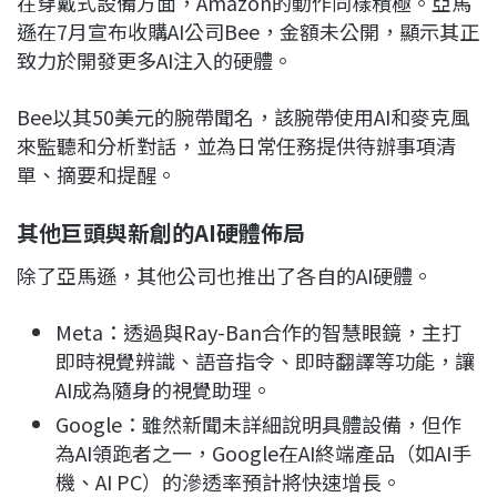
在穿戴式設備方面，Amazon的動作同樣積極。亞馬
遜在7月宣布收購AI公司Bee，金額未公開，顯示其正
致力於開發更多AI注入的硬體。
Bee以其50美元的腕帶聞名，該腕帶使用AI和麥克風
來監聽和分析對話，並為日常任務提供待辦事項清
單、摘要和提醒。
其他巨頭與新創的AI硬體佈局
除了亞馬遜，其他公司也推出了各自的AI硬體。
Meta：透過與Ray-Ban合作的智慧眼鏡，主打
即時視覺辨識、語音指令、即時翻譯等功能，讓
AI成為隨身的視覺助理。
Google：雖然新聞未詳細說明具體設備，但作
為AI領跑者之一，Google在AI終端產品（如AI手
機、AI PC）的滲透率預計將快速增長。