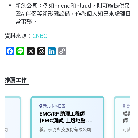
新創公司：例如Friend和Plaud，則可能提供吊
墜AI伴侶等新形態設備，作為個人知己來處理日
常事務。
資料來源：
CNBC
F
L
X
T
L
C
a
i
h
i
o
c
n
r
n
p
e
e
e
k
y
推薦工作
b
a
e
L
o
d
d
i
o
s
I
n
k
n
k
新北市林口區
台南市
EMC/RF 助理工程師
模具類
(EMC測試, 上班地點: 林
師
口)
公司
敦吉檢測科技股份有限公司
可成科