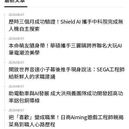
2026-08-07
歷時三個月成功驗證！Shield AI 攜手中科院完成無
人機自主搜索
2026-08-07
本命萌友隨身帶！華碩攜手三麗鷗跨界聯名大玩AI
筆電潮流美學
2026-08-07
開放世界音速小子幕後推手現身說法：SEGA工程師
給新鮮人的求職建議
2026-08-07
助電動車與AI發展 成大洪飛義團隊成功開發超高功
率鋁包銅導線
2026-08-07
把「喜歡」變成職業！日商Aiming遊戲工程師親揭
菜鳥到職人心路歷程