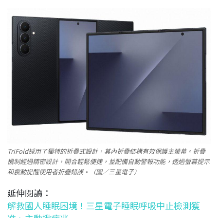
TriFold採用了獨特的折疊式設計，其內折疊結構有效保護主螢幕。折疊
機制經過精密設計，開合輕鬆便捷，並配備自動警報功能，透過螢幕提示
和震動提醒使用者折疊錯誤。（圖／三星電子）
延伸閱讀：
解救國人睡眠困境！三星電子睡眠呼吸中止檢測獲
准、主動揪病兆