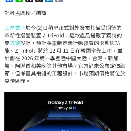
a
i
h
i
o
記者孟圓琦／編譯
c
n
r
n
p
e
e
e
k
y
三星
電子
於今(2)日稍早正式對外發布其備受期待的
b
a
e
L
革新性摺疊裝置
Z TriFold
，這款產品搭載了獨特的
o
d
d
i
雙
鉸鏈
設計，預計將重新定義行動裝置的形態與功
o
s
I
n
能。
Z TriFold
將於
12
月
12
日在韓國率先上市，並
k
n
k
計劃在
2026
年第一季登陸中國大陸、台灣、新加
坡、阿聯酋和美國等其他市場。官方尚未公布定價細
節，但考量其複雜的工程設計，市場預期價格將位於
高階區間。