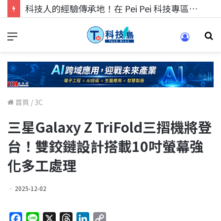
科技人找工作，就到TECH+ 科技專區!
首頁
/
3C
三星Galaxy Z TriFold三摺機將登
台！雙鉸鏈設計搭載10吋螢幕強
化多工處理
2025-12-02
F
L
X
T
L
C