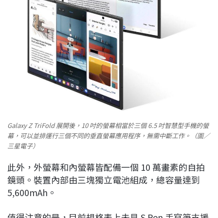
Galaxy Z TriFold 展開後，10 吋的螢幕相當於三個 6.5 吋智慧型手機的螢
幕，可以並排運行三個不同的垂直螢幕應用程序，無需中斷工作。（圖／
三星電子）
此外，外螢幕和內螢幕皆配備一個 10 萬畫素的自拍
鏡頭。裝置內部由三塊獨立電池組成，總容量達到
5,600mAh。
值得注意的是，目前規格表上未見 S Pen 手寫筆支援