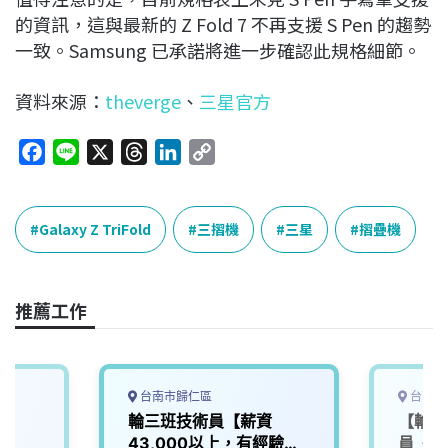
的資訊，這與最新的 Z Fold 7 不再支援 S Pen 的趨勢
一致。Samsung 已承諾將進一步確認此規格細節。
資料來源：
theverge
、
三星官方
F
L
X
T
L
C
a
i
h
i
o
c
n
r
n
p
e
e
e
k
y
Galaxy Z TriFold
三摺機
三星
摺疊機
b
a
e
L
o
d
d
i
o
s
I
n
推薦工作
k
n
k
台南市歸仁區
台南市
輪三班技術員【薪資
【輪三
43,000以上，有經驗薪
員《薪