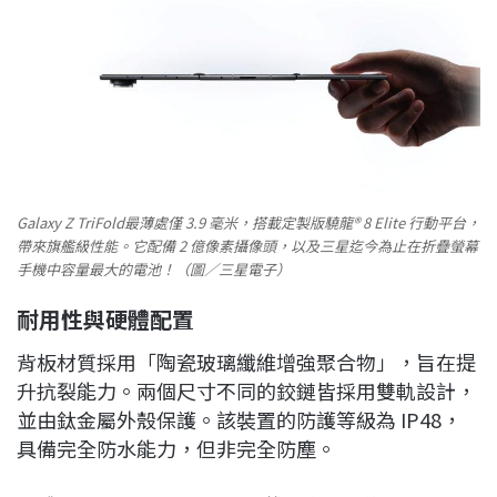
Galaxy Z TriFold最薄處僅 3.9 毫米，搭載定製版驍龍® 8 Elite 行動平台，
帶來旗艦級性能。它配備 2 億像素攝像頭，以及三星迄今為止在折疊螢幕
手機中容量最大的電池！（圖／三星電子）
耐用性與硬體配置
背板材質採用「陶瓷玻璃纖維增強聚合物」，旨在提
升抗裂能力。兩個尺寸不同的鉸鏈皆採用雙軌設計，
並由鈦金屬外殼保護。該裝置的防護等級為 IP48，
具備完全防水能力，但非完全防塵。