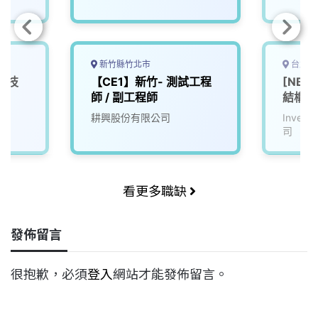
新竹縣竹北市
台北市
計技
【CE1】新竹- 測試工程
[NB/D
師 / 副工程師
結構分
耕興股份有限公司
Inve
司
看更多職缺
發佈留言
很抱歉，必須
登入
網站才能發佈留言。