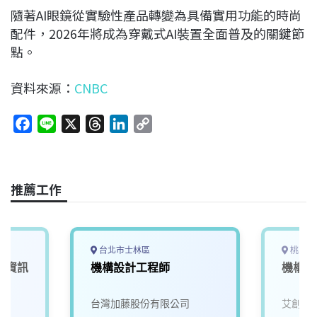
隨著AI眼鏡從實驗性產品轉變為具備實用功能的時尚
配件，2026年將成為穿戴式AI裝置全面普及的關鍵節
點。
資料來源：
CNBC
F
L
X
T
L
C
a
i
h
i
o
c
n
r
n
p
e
e
e
k
y
推薦工作
b
a
e
L
o
d
d
i
o
s
I
n
k
n
k
台北市士林區
桃園市
【資訊
機構設計工程師
機構研
台灣加藤股份有限公司
艾創科