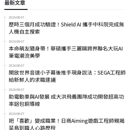
最新文章
2026-08-07
歷時三個月成功驗證！Shield AI 攜手中科院完成無
人機自主搜索
2026-08-07
本命萌友隨身帶！華碩攜手三麗鷗跨界聯名大玩AI
筆電潮流美學
2026-08-07
開放世界音速小子幕後推手現身說法：SEGA工程師
給新鮮人的求職建議
2026-08-07
助電動車與AI發展 成大洪飛義團隊成功開發超高功
率鋁包銅導線
2026-08-07
把「喜歡」變成職業！日商Aiming遊戲工程師親揭
菜鳥到職人心路歷程