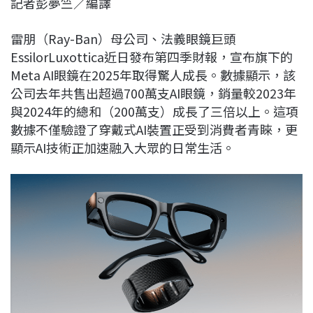
記者彭夢竺／編譯
c
n
r
n
p
e
e
e
k
y
雷朋（Ray-Ban）母公司、法義眼鏡巨頭
b
a
e
L
EssilorLuxottica近日發布第四季財報，宣布旗下的
o
d
d
i
Meta AI眼鏡在2025年取得驚人成長。數據顯示，該
o
s
I
n
公司去年共售出超過700萬支AI眼鏡，銷量較2023年
k
n
k
與2024年的總和（200萬支）成長了三倍以上。這項
數據不僅驗證了穿戴式AI裝置正受到消費者青睞，更
顯示AI技術正加速融入大眾的日常生活。