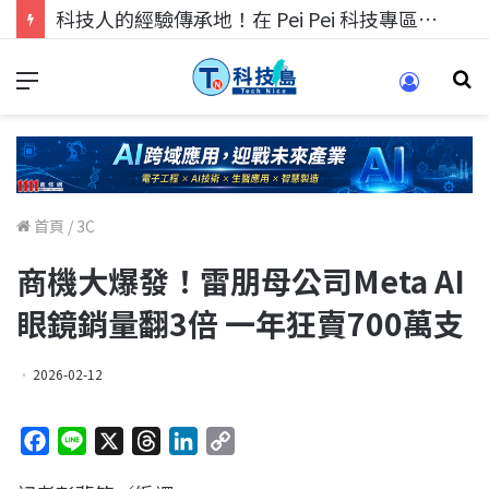
科技人找工作，就到TECH+ 科技專區!
首頁
/
3C
商機大爆發！雷朋母公司Meta AI
眼鏡銷量翻3倍 一年狂賣700萬支
2026-02-12
F
L
X
T
L
C
a
i
h
i
o