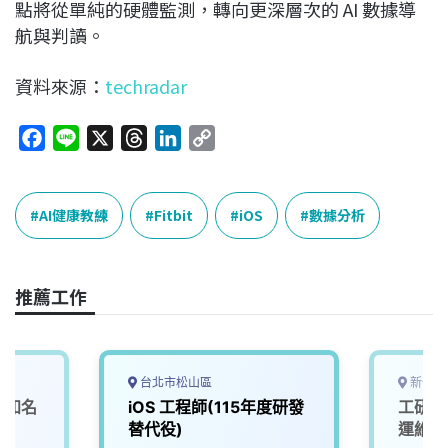
點將從單純的硬體監測，轉向更深層次的 AI 數據導
航與判讀。
資料來源：
techradar
F
L
X
T
L
C
a
i
h
i
o
c
n
r
n
p
e
e
e
k
y
AI健康教練
Fitbit
iOS
數據分析
b
a
e
L
o
d
d
i
o
s
I
n
推薦工作
k
n
k
台北市松山區
新竹縣
_知名
iOS 工程師(115年度研發
工研院
0)
替代役)
運維數