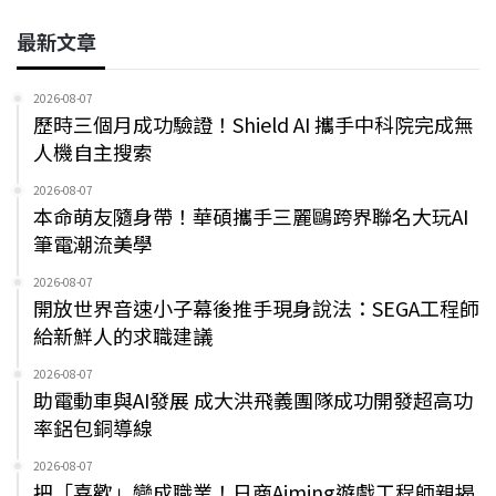
最新文章
2026-08-07
歷時三個月成功驗證！Shield AI 攜手中科院完成無
人機自主搜索
2026-08-07
本命萌友隨身帶！華碩攜手三麗鷗跨界聯名大玩AI
筆電潮流美學
2026-08-07
開放世界音速小子幕後推手現身說法：SEGA工程師
給新鮮人的求職建議
2026-08-07
助電動車與AI發展 成大洪飛義團隊成功開發超高功
率鋁包銅導線
2026-08-07
把「喜歡」變成職業！日商Aiming遊戲工程師親揭