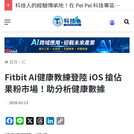
科技人的經驗傳承地！在 Pei Pei 科技專區，與學弟妹交流最硬核的技術
首頁
/
3C
Fitbit AI健康教練登陸 iOS 搶佔
果粉市場！助分析健康數據
2026-02-13
F
L
X
T
L
C
a
i
h
i
o