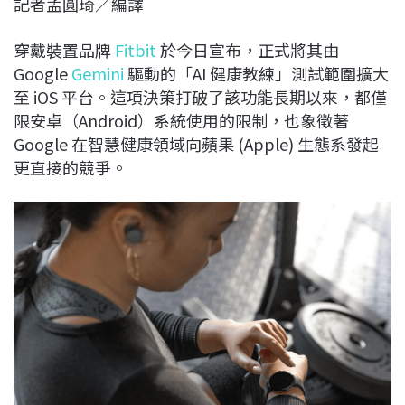
記者孟圓琦／編譯
c
n
r
n
p
e
e
e
k
y
穿戴裝置品牌
Fitbit
於今日宣布，正式將其由
b
a
e
L
Google
Gemini
驅動的「AI 健康教練」測試範圍擴大
o
d
d
i
至 iOS 平台。這項決策打破了該功能長期以來，都僅
o
s
I
n
限安卓（Android）系統使用的限制，也象徵著
k
n
k
Google 在智慧健康領域向蘋果 (Apple) 生態系發起
更直接的競爭。