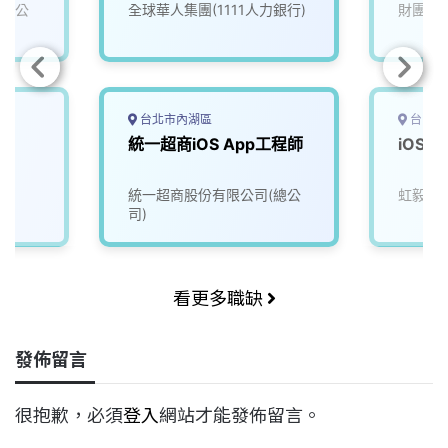
(U100
有限公
全球華人集團(1111人力銀行)
財團法
台北市內湖區
台中市
師
統一超商iOS App工程師
iOS 
統一超商股份有限公司(總公
虹毅實
司)
看更多職缺
發佈留言
很抱歉，必須
登入
網站才能發佈留言。