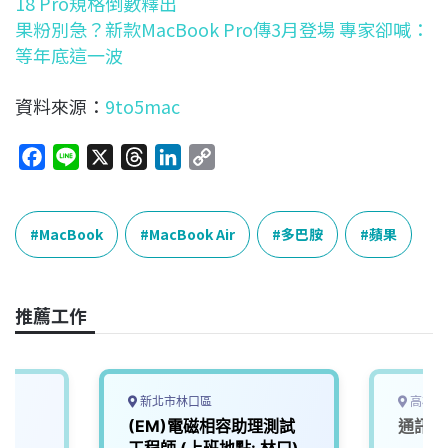
18 Pro規格倒數釋出
果粉別急？新款MacBook Pro傳3月登場 專家卻喊：
等年底這一波
資料來源：
9to5mac
F
L
X
T
L
C
a
i
h
i
o
c
n
r
n
p
e
e
e
k
y
MacBook
MacBook Air
多巴胺
蘋果
b
a
e
L
o
d
d
i
o
s
I
n
推薦工作
k
n
k
新北市林口區
高雄市
師
(EM)電磁相容助理測試
通訊資
: 林
工程師 (上班地點: 林口)