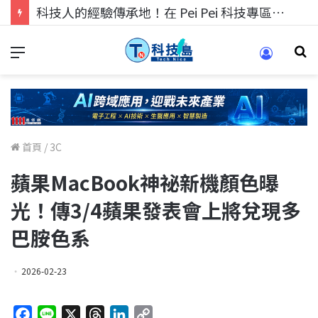
科技人的經驗傳承地！在 Pei Pei 科技專區，與學弟妹交流最硬核的技術
首頁
/
3C
蘋果MacBook神祕新機顏色曝
光！傳3/4蘋果發表會上將兌現多
巴胺色系
2026-02-23
F
L
X
T
L
C