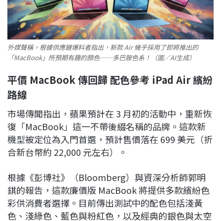
外媒聲稱，根據供應鏈爆料者指出，新款 Air 幾乎採用了即將推出的
「MacBook」所預期有趣的顏色──多巴胺色系！（圖／AI生成）
平價 MacBook 傳回歸 配色參考 iPad Air 繽紛
路線
市場傳聞指出，蘋果預計在 3 月初的活動中，重新恢
復「MacBook」這一不帶後綴名稱的品牌。這款新
機型被定位為入門首選，預計售價落在 699 美元（折
合新台幣約 22,000 元左右）。
根據《彭博社》（Bloomberg）與資深分析師郭明
錤的報告，這款廉價版 MacBook 將提供多款繽紛色
彩供消費者選擇。目前傳出測試中的配色包括淺黃
色、淺綠色、藍色與粉紅色，以及經典的銀色與太空