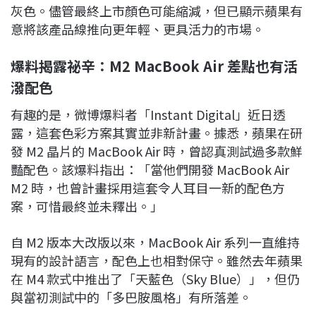
灰色。儘管最終上市顏色可能縮減，但已顯示蘋果有
意將該產品線推向更年輕、更具活力的市場。
爆料揭露祕辛：M2 MacBook Air 差點也有活
潑配色
有趣的是，微博爆料者「Instant Digital」近日透
露，這套色彩方案其實並非新計畫。據悉，蘋果在研
發 M2 晶片的 MacBook Air 時，曾認真測試過多款鮮
豔配色。該爆料指出：「當他們開發 MacBook Air
M2 時，也曾計畫採用這套令人耳目一新的配色方
案，可惜最終並未釋出。」
自 M2 版本大改版以來，MacBook Air 系列一直維持
現有的設計語言，配色上也相對保守。雖然去年蘋果
在 M4 款式中推出了「天藍色（Sky Blue）」，但仍
與當初測試中的「多巴胺風格」有所落差。