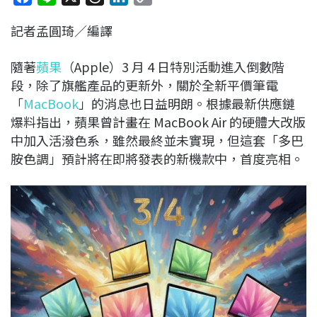
a
i
h
i
o
記者孟圓琦／編譯
c
n
r
n
p
e
e
e
k
y
隨著
蘋果
（Apple）3 月 4 日特別活動進入倒數階
b
a
e
L
段，除了旗艦產品的更新外，關於全新平價筆電
o
d
d
i
「
MacBook
」的消息也日益明朗。根據最新供應鏈
o
s
I
n
爆料指出，蘋果曾計畫在 MacBook Air 的硬體大改版
k
n
k
中加入活潑色系，雖然最終並未實現，但這套「多巴
胺色調」預計將在即將發表的新機款中，首度亮相。