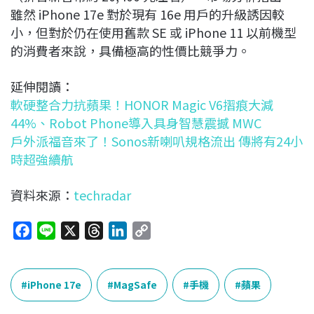
雖然 iPhone 17e 對於現有 16e 用戶的升級誘因較
小，但對於仍在使用舊款 SE 或 iPhone 11 以前機型
的消費者來說，具備極高的性價比競爭力。
延伸閱讀：
軟硬整合力抗蘋果！HONOR Magic V6摺痕大減
44%、Robot Phone導入具身智慧震撼 MWC
戶外派福音來了！Sonos新喇叭規格流出 傳將有24小
時超強續航
資料來源：
techradar
F
L
X
T
L
C
a
i
h
i
o
c
n
r
n
p
e
e
e
k
y
iPhone 17e
MagSafe
手機
蘋果
b
a
e
L