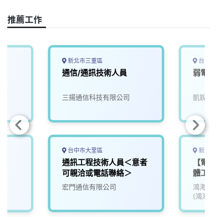
o
d
d
i
o
s
I
n
推薦工作
k
n
k
新北市三重區
台中市
通信/通訊技術人員
弱電通
三揚通信科技有限公司
凱銳電
台中市大里區
新北市
通訊工程技術人員＜意者
【電子
可親洽或電話聯絡＞
體工程
宏門通信有限公司
鴻海精
(鴻海)