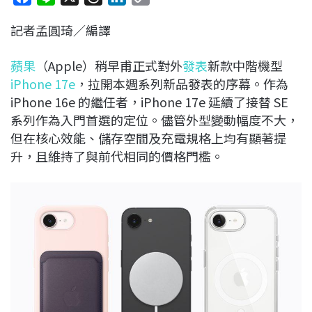
a
i
h
i
o
記者孟圓琦／編譯
c
n
r
n
p
e
e
e
k
y
蘋果
（Apple）稍早甫正式對外
發表
新款中階機型
b
a
e
L
iPhone 17e
，拉開本週系列新品發表的序幕。作為
o
d
d
i
iPhone 16e 的繼任者，iPhone 17e 延續了接替 SE
o
s
I
n
系列作為入門首選的定位。儘管外型變動幅度不大，
k
n
k
但在核心效能、儲存空間及充電規格上均有顯著提
升，且維持了與前代相同的價格門檻。