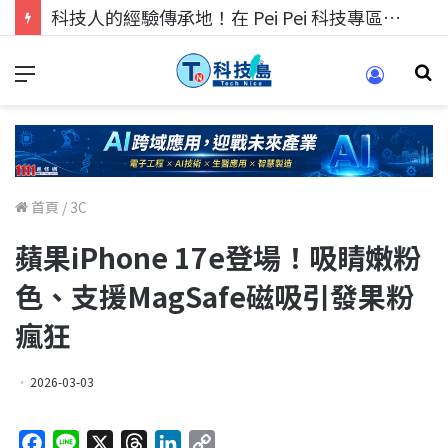
科技人找工作，就到TECH+ 科技專區!
首頁
/
3C
蘋果iPhone 17e登場！吸睛嫩粉
色、支援MagSafe磁吸引發果粉
瘋狂
2026-03-03
F
L
X
T
L
C