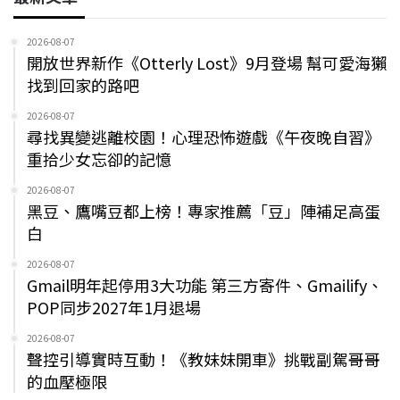
2026-08-07
開放世界新作《Otterly Lost》9月登場 幫可愛海獺
找到回家的路吧
2026-08-07
尋找異變逃離校園！心理恐怖遊戲《午夜晚自習》
重拾少女忘卻的記憶
2026-08-07
黑豆、鷹嘴豆都上榜！專家推薦「豆」陣補足高蛋
白
2026-08-07
Gmail明年起停用3大功能 第三方寄件、Gmailify、
POP同步2027年1月退場
2026-08-07
聲控引導實時互動！《教妹妹開車》挑戰副駕哥哥
的血壓極限