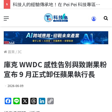
科技人的經驗傳承地！在 Pei Pei 科技專區，與學弟妹交流最硬核的技術
首頁
/
3C
庫克 WWDC 感性告別與致謝果粉
宣布 9 月正式卸任蘋果執行長
2026-06-09
F
L
X
T
L
C
a
i
h
i
o