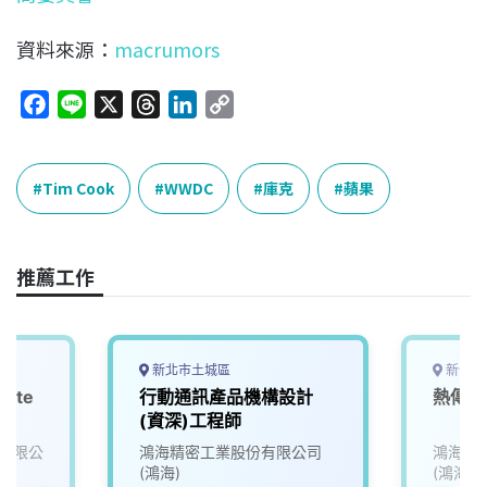
資料來源：
macrumors
F
L
X
T
L
C
a
i
h
i
o
c
n
r
n
p
e
e
e
k
y
Tim Cook
WWDC
庫克
蘋果
b
a
e
L
o
d
d
i
o
s
I
n
推薦工作
k
n
k
新北市土城區
新竹市
ate
行動通訊產品機構設計
熱傳(
(資深)工程師
有限公
鴻海精密工業股份有限公司
鴻海精
(鴻海)
(鴻海)