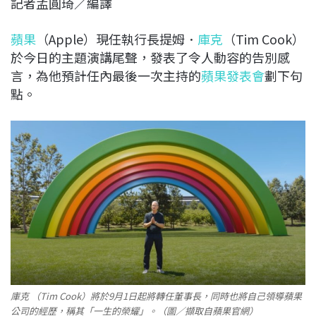
記者孟圓琦／編譯
c
n
r
n
p
e
e
e
k
y
蘋果
（Apple）現任執行長提姆．
庫克
（Tim Cook）
b
a
e
L
於今日的主題演講尾聲，發表了令人動容的告別感
o
d
d
i
言，為他預計任內最後一次主持的
蘋果發表會
劃下句
o
s
I
n
點。
k
n
k
庫克 （Tim Cook）將於9月1日起將轉任董事長，同時也將自己領導蘋果
公司的經歷，稱其「一生的榮耀」。（圖／擷取自蘋果官網）