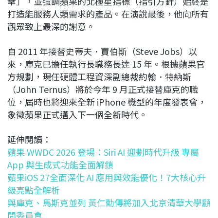
幸」，並強調蘋果的北極星指標（指引方針）始終是
打造能服務人類需求的產品。在演說最後，他向所有
觀眾致上最深的謝意。
自 2011 年接替史蒂夫．賈伯斯（Steve Jobs）以
來，庫克已擔任執行長職務長達 15 年。根據蘋果官
方規劃，現任硬體工程資深副總裁約翰．特納斯
（John Ternus）將於今年 9 月正式接替庫克的職
位，屆時也將迎來全新 iPhone 機型的年度發表會，
象徵蘋果正式邁入下一個全新時代。
延伸閱讀：
蘋果 WWDC 2026 登場：Siri AI 迎劃時代升級 專屬
App 與生成式功能全面解鎖
蘋果iOS 27全面深化 AI 應用與效能優化！7大核心升
級亮點全解析
與庫克、馬斯克並列 黃仁勳傳將加入北京清華大學顧
問委員會