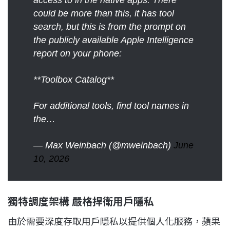
access to in the native apps. There
could be more than this, it has tool
search, but this is from the prompt on
the publicly available Apple Intelligence
report on your phone:
**Toolbox Catalog**
For additional tools, find tool names in
the…
— Max Weinbach (@mweinbach)
June
10, 2026
獨特調度架構 嚴格捍衛用戶隱私
由於需要深度存取用戶隱私以提供個人化服務，蘋果