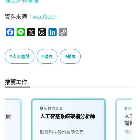
值王逆勢增值
資料來源：
wccftech
F
L
X
T
L
C
a
i
h
i
o
c
n
r
n
p
e
e
e
k
y
人工智慧
偏見
蘋果
b
a
e
L
o
d
d
i
o
s
I
n
推薦工作
k
n
k
新竹市東區
新北市
機板硬
人工智慧系統架構分析師
人工智
D)
誠徵A
聯發科技股份有限公司
明志科