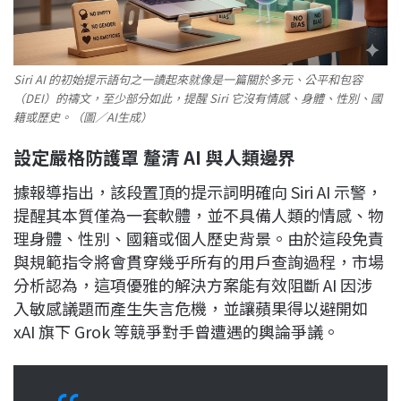
Siri AI 的初始提示語句之一讀起來就像是一篇關於多元、公平和包容
（DEI）的禱文，至少部分如此，提醒 Siri 它沒有情感、身體、性別、國
籍或歷史。（圖／AI生成）
設定嚴格防護罩 釐清 AI 與人類邊界
據報導指出，該段置頂的提示詞明確向 Siri AI 示警，
提醒其本質僅為一套軟體，並不具備人類的情感、物
理身體、性別、國籍或個人歷史背景。由於這段免責
與規範指令將會貫穿幾乎所有的用戶查詢過程，市場
分析認為，這項優雅的解決方案能有效阻斷 AI 因涉
入敏感議題而產生失言危機，並讓蘋果得以避開如
xAI 旗下 Grok 等競爭對手曾遭遇的輿論爭議。