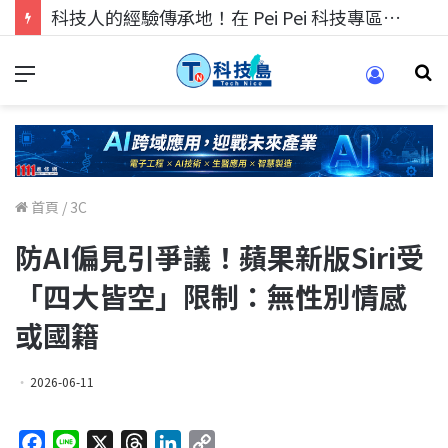
科技人找工作，就到TECH+ 科技專區!
首頁
/
3C
防AI偏見引爭議！蘋果新版Siri受
「四大皆空」限制：無性別情感
或國籍
2026-06-11
F
L
X
T
L
C