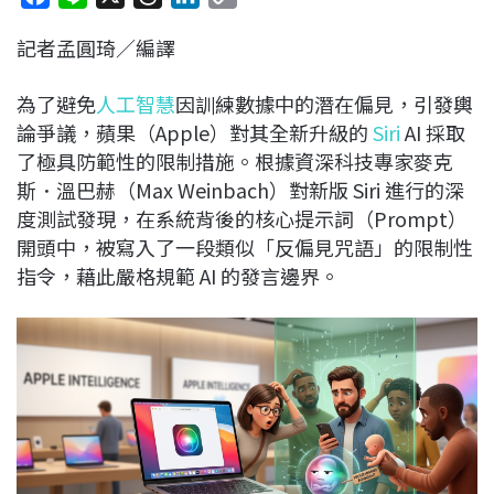
a
i
h
i
o
記者孟圓琦／編譯
c
n
r
n
p
e
e
e
k
y
為了避免
人工智慧
因訓練數據中的潛在偏見，引發輿
b
a
e
L
論爭議，蘋果（Apple）對其全新升級的
Siri
AI 採取
o
d
d
i
了極具防範性的限制措施。根據資深科技專家麥克
o
s
I
n
斯．溫巴赫（Max Weinbach）對新版 Siri 進行的深
k
n
k
度測試發現，在系統背後的核心提示詞（Prompt）
開頭中，被寫入了一段類似「反偏見咒語」的限制性
指令，藉此嚴格規範 AI 的發言邊界。