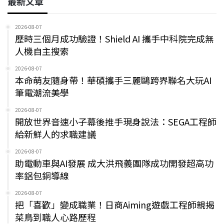
最新文章
2026-08-07
歷時三個月成功驗證！Shield AI 攜手中科院完成無
人機自主搜索
2026-08-07
本命萌友隨身帶！華碩攜手三麗鷗跨界聯名大玩AI
筆電潮流美學
2026-08-07
開放世界音速小子幕後推手現身說法：SEGA工程師
給新鮮人的求職建議
2026-08-07
助電動車與AI發展 成大洪飛義團隊成功開發超高功
率鋁包銅導線
2026-08-07
把「喜歡」變成職業！日商Aiming遊戲工程師親揭
菜鳥到職人心路歷程