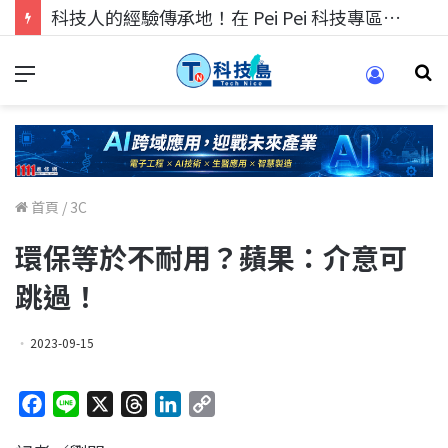
科技人找工作，就到TECH+ 科技專區!
首頁
/
3C
環保等於不耐用？蘋果：介意可
跳過！
2023-09-15
F
L
X
T
L
C
a
i
h
i
o