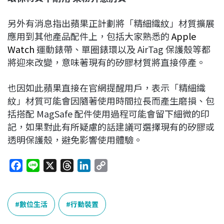
另外有消息指出蘋果正計劃將「精細織紋」材質擴展
應用到其他產品配件上，包括大家熟悉的
Apple
Watch
運動錶帶、單圈錶環以及 AirTag 保護殼等都
將迎來改變，意味著現有的矽膠材質將直接停產。
也因如此蘋果直接在官網提醒用戶，表示「精細織
紋」材質可能會因隨著使用時間拉長而產生磨損、包
括搭配 MagSafe 配件使用過程可能會留下細微的印
記，如果對此有所疑慮的話建議可選擇現有的矽膠或
透明保護殼，避免影響使用體驗。
F
L
X
T
L
C
a
i
h
i
o
c
n
r
n
p
e
e
e
k
y
數位生活
行動裝置
b
a
e
L