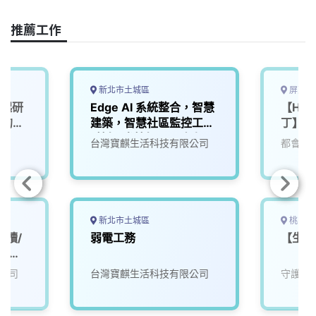
o
d
d
i
o
s
I
n
推薦工作
k
n
k
新北市土城區
屏東縣
一起研
Edge AI 系統整合，智慧
【Hote
」的未
建築，智慧社區監控工程
丁】機
_技師/半技師及工務人員
台灣寶麒生活科技有限公司
都會生
(相關科系無經驗歡迎加
入培訓)
新北市土城區
桃園市
工讀/
弱電工務
【生產
時不超
公司
台灣寶麒生活科技有限公司
守護家