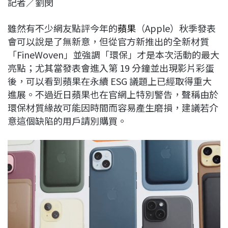
記者／劉閔
c
n
r
n
p
e
e
e
k
y
雖然有不少網友點評今年的
蘋果
（Apple）秋季發表
b
a
e
L
會可以說是了無新意，但從官方新推出的全新材質
o
d
d
i
「FineWoven」並強調「環保」才是本次活動的最大
o
s
I
n
亮點；尤其當發表會進入第 19 分鐘並出現影片彩蛋
k
n
k
後，可以看到蘋果在永續 ESG 議題上已經取得重大
進展。不過近日蘋果也在官網上特別警告，聲稱由於
環保材質緣故可能因時間而容易產生磨損，建議若介
意這個缺陷的用戶請別購買。