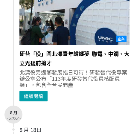
產業
研替「役」圓北漂青年歸鄉夢 聯電、中鋼、大
立光提前搶才
北漂役男返鄉發展指日可待！研發替代役專案
辦公室公布「113年度研發替代役員核配員
額」，包含全台民間產
繼續閱讀
8 月
- 2022 -
8 月 18日