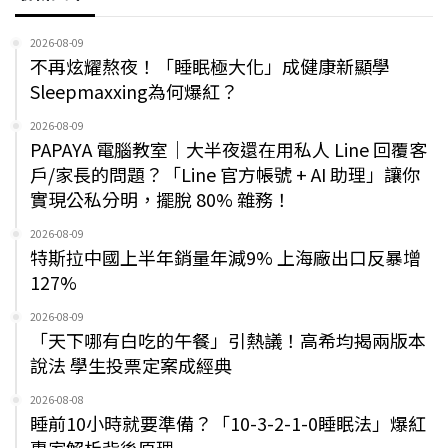
2026-08-09
不再炫耀熬夜！「睡眠極大化」成健康新顯學
Sleepmaxxing為何爆紅？
2026-08-09
PAPAYA 電腦教室｜大半夜還在用私人 Line 回覆客
戶/家長的問題？「Line 官方帳號 + AI 助理」讓你
實現公私分明，擺脫 80% 雜務！
2026-08-09
特斯拉中國上半年銷量年減9% 上海廠出口反暴增
127%
2026-08-09
「天下哪有白吃的午餐」引熱議！高希均揭兩版本
說法 學生投票定案成經典
2026-08-08
睡前10小時就要準備？「10-3-2-1-0睡眠法」爆紅